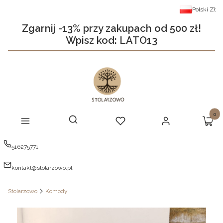
Polski
Zł
Zgarnij -13% przy zakupach od 500 zł!
Wpisz kod: LATO13
Produ
Otwórz wyszukiwarkę
Szukaj
Menu
Ulubione
Zaloguj się
Koszy
516275771
kontakt@stolarzowo.pl
Stolarzowo
Komody