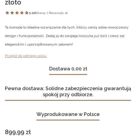
złoto
5.00
(Oceny: 7 Recenzje: 0)
Ta komoda to idealne rozwiązanie dla tych, którzy cenią sobie nowoczesny
design i funkcjonalność. Dodaj ją do swojego koszyka już dziś i ciesz się
eleganckim i uporządkowanym salonem!
Przejdź do pełnego opisu
Dostawa 0,00 zł
Pewna dostawa: Solidne zabezpieczenia gwarantują
spokój przy odbiorze.
Wyprodukowane w Polsce
Cena
899,99 zł