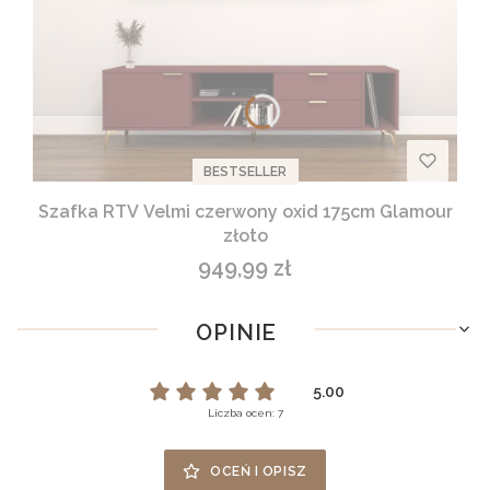
BESTSELLER
Szafka RTV Velmi czerwony oxid 175cm Glamour
złoto
949,99 zł
Cena
OPINIE
5.00
Liczba ocen: 7
OCEŃ I OPISZ