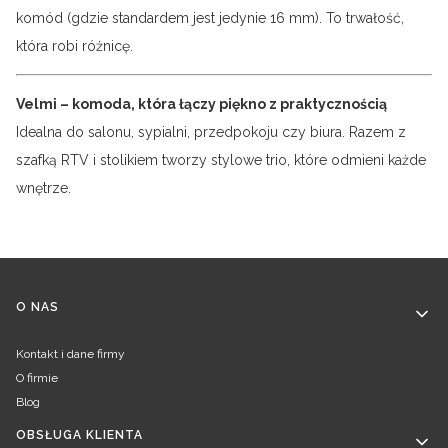
komód (gdzie standardem jest jedynie 16 mm). To trwałość,
która robi różnicę.
Velmi – komoda, która łączy piękno z praktycznością
Idealna do salonu, sypialni, przedpokoju czy biura. Razem z
szafką RTV i stolikiem tworzy stylowe trio, które odmieni każde
wnętrze.
Linki w stopce
O NAS
Kontakt i dane firmy
O firmie
Blog
OBSŁUGA KLIENTA