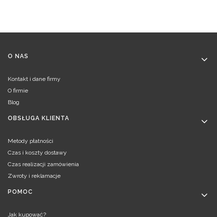
Linki w stopce
O NAS
Kontakt i dane firmy
O firmie
Blog
OBSŁUGA KLIENTA
Metody płatności
Czas i koszty dostawy
Czas realizacji zamówienia
Zwroty i reklamacje
POMOC
Jak kupować?