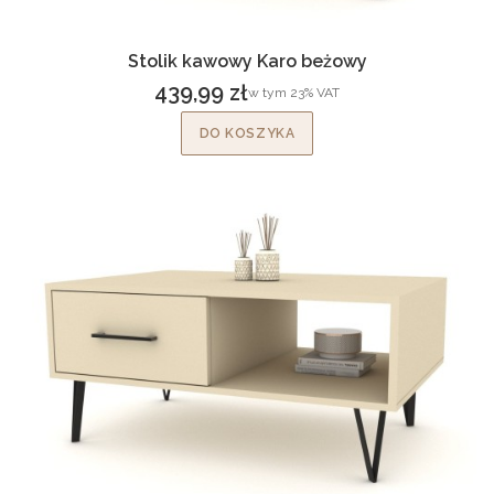
Stolik kawowy Karo beżowy
439,99 zł
w tym %s VAT
w tym
23%
VAT
Cena brutto
DO KOSZYKA