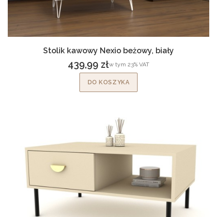
Stolik kawowy Nexio beżowy, biały
439,99 zł
w tym %s VAT
w tym
23%
VAT
Cena brutto
DO KOSZYKA