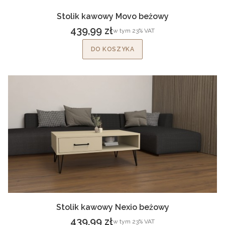
Stolik kawowy Movo beżowy
439,99 zł
w tym %s VAT
w tym
23%
VAT
Cena brutto
DO KOSZYKA
Stolik kawowy Nexio beżowy
439,99 zł
w tym %s VAT
w tym
23%
VAT