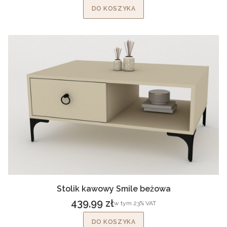
DO KOSZYKA
Stolik kawowy Smile beżowa
439,99 zł
w tym %s VAT
w tym
23%
VAT
Cena brutto
DO KOSZYKA