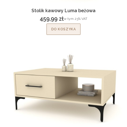
Stolik kawowy Luma beżowa
459,99 zł
w tym %s VAT
w tym
23%
VAT
Cena brutto
DO KOSZYKA