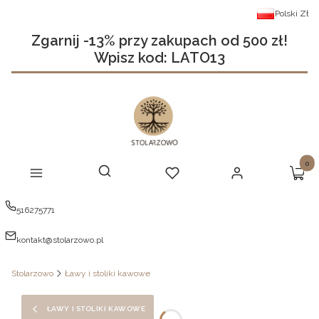
Polski
Zł
Zgarnij -13% przy zakupach od 500 zł!
Wpisz kod: LATO13
Produ
Otwórz wyszukiwarkę
Szukaj
Menu
Ulubione
Zaloguj się
Koszy
516275771
kontakt@stolarzowo.pl
Stolarzowo
Ławy i stoliki kawowe
ŁAWY I STOLIKI KAWOWE