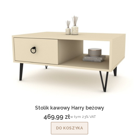
Stolik kawowy Harry beżowy
469,99 zł
w tym %s VAT
w tym
23%
VAT
Cena brutto
DO KOSZYKA