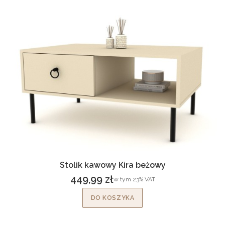
Stolik kawowy Kira beżowy
449,99 zł
w tym %s VAT
w tym
23%
VAT
Cena brutto
DO KOSZYKA