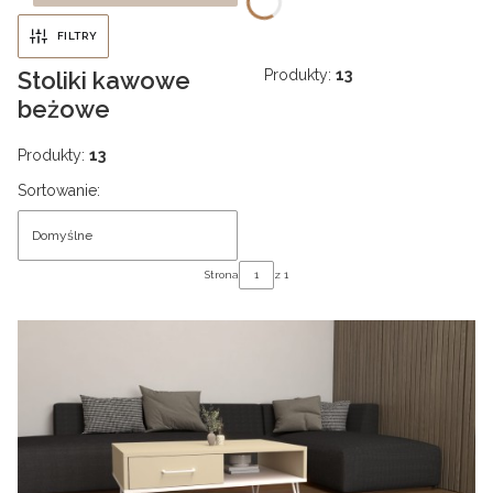
FILTRY
Stoliki kawowe
Produkty:
13
beżowe
Produkty:
13
Lista produktów
Sortowanie:
Domyślne
Strona
z 1