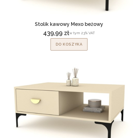
Stolik kawowy Mexo beżowy
439,99 zł
w tym %s VAT
w tym
23%
VAT
Cena brutto
DO KOSZYKA