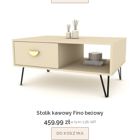
Stolik kawowy Fino beżowy
459,99 zł
w tym %s VAT
w tym
23%
VAT
Cena brutto
DO KOSZYKA