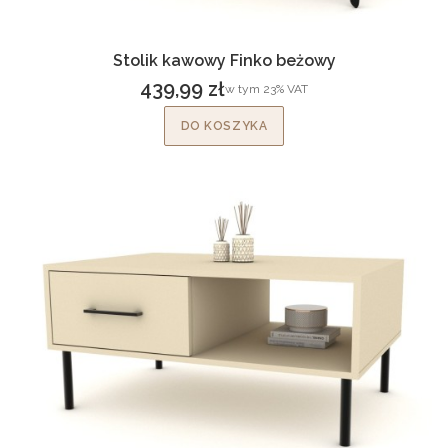
Stolik kawowy Finko beżowy
439,99 zł
w tym %s VAT
w tym
23%
VAT
Cena brutto
DO KOSZYKA