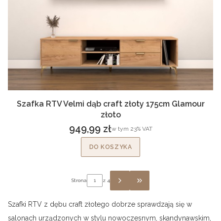
Szafka RTV Velmi dąb craft złoty 175cm Glamour
złoto
949,99 zł
w tym %s VAT
w tym
23%
VAT
Cena brutto
DO KOSZYKA
Strona
z 4
PRZEJDŹ DO OSTATNIEJ
Szafki RTV z dębu craft złotego dobrze sprawdzają się w
salonach urządzonych w stylu nowoczesnym, skandynawskim,