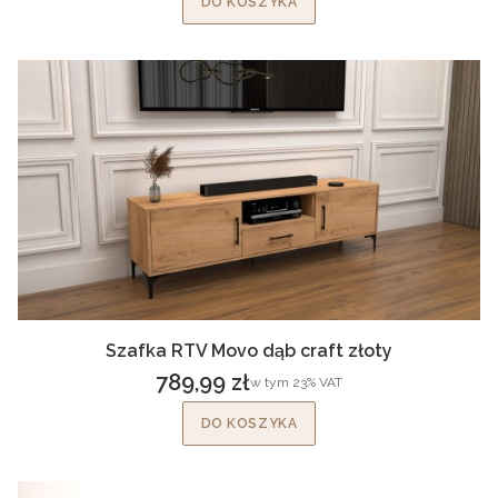
DO KOSZYKA
Szafka RTV Movo dąb craft złoty
789,99 zł
w tym %s VAT
w tym
23%
VAT
Cena brutto
DO KOSZYKA