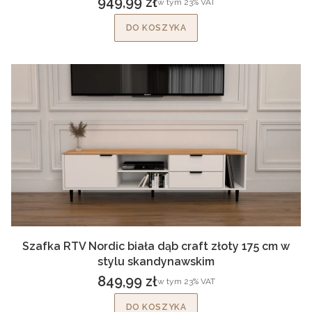
949,99 zł
w tym %s VAT
w tym
23%
VAT
Cena brutto
DO KOSZYKA
Szafka RTV Nordic biała dąb craft złoty 175 cm w
stylu skandynawskim
849,99 zł
w tym %s VAT
w tym
23%
VAT
Cena brutto
DO KOSZYKA