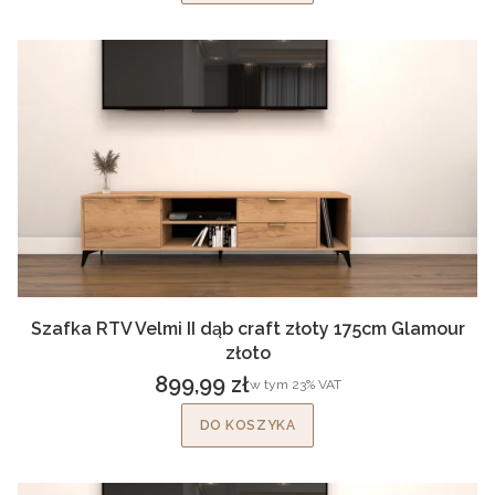
Szafka RTV Velmi II dąb craft złoty 175cm Glamour
złoto
899,99 zł
w tym %s VAT
w tym
23%
VAT
Cena brutto
DO KOSZYKA