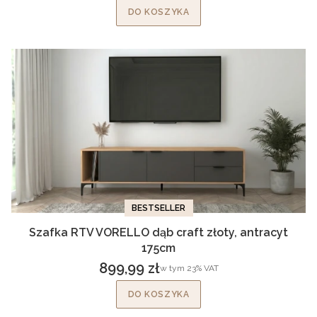
DO KOSZYKA
BESTSELLER
Szafka RTV VORELLO dąb craft złoty, antracyt
175cm
899,99 zł
w tym %s VAT
w tym
23%
VAT
Cena brutto
DO KOSZYKA