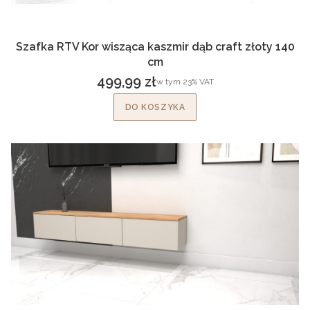
Szafka RTV Kor wisząca kaszmir dąb craft złoty 140
cm
499,99 zł
w tym %s VAT
w tym
23%
VAT
Cena brutto
DO KOSZYKA