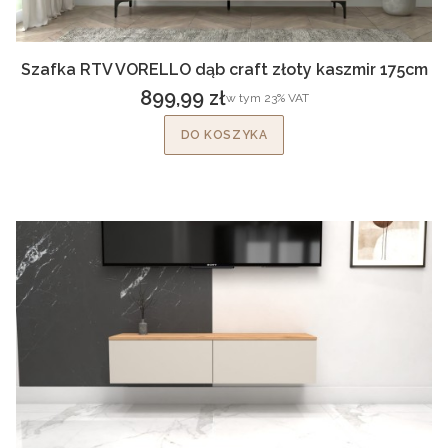
Szafka RTV VORELLO dąb craft złoty kaszmir 175cm
899,99 zł
w tym %s VAT
w tym
23%
VAT
Cena brutto
DO KOSZYKA