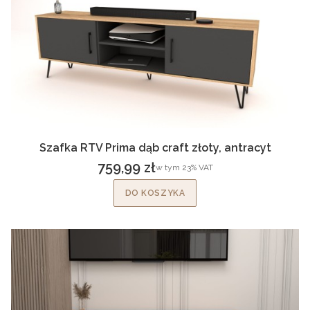
Szafka RTV Prima dąb craft złoty, antracyt
759,99 zł
w tym %s VAT
w tym
23%
VAT
Cena brutto
DO KOSZYKA