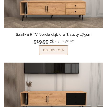
Szafka RTV Norda dąb craft zloty 175cm
919,99 zł
w tym %s VAT
w tym
23%
VAT
Cena brutto
DO KOSZYKA