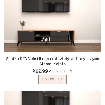
Szafka RTV Velmi II dąb craft złoty, antracyt 175cm
Glamour złoto
899,99 zł
w tym %s VAT
w tym
23%
VAT
Cena brutto
DO KOSZYKA