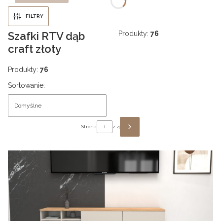
FILTRY
Szafki RTV dąb
Produkty:
76
craft złoty
Produkty:
76
Lista produktów
Sortowanie:
Domyślne
Strona
z 4
NASTĘPNE PRODUKTY