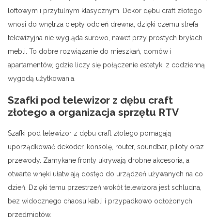
loftowym i przytulnym klasycznym. Dekor dębu craft złotego
wnosi do wnętrza ciepły odcień drewna, dzięki czemu strefa
telewizyjna nie wygląda surowo, nawet przy prostych bryłach
mebli. To dobre rozwiązanie do mieszkań, domów i
apartamentów, gdzie liczy się połączenie estetyki z codzienną
wygodą użytkowania.
Szafki pod telewizor z dębu craft
złotego a organizacja sprzętu RTV
Szafki pod telewizor z dębu craft złotego pomagają
uporządkować dekoder, konsolę, router, soundbar, piloty oraz
przewody. Zamykane fronty ukrywają drobne akcesoria, a
otwarte wnęki ułatwiają dostęp do urządzeń używanych na co
dzień. Dzięki temu przestrzeń wokół telewizora jest schludna,
bez widocznego chaosu kabli i przypadkowo odłożonych
przedmiotów.