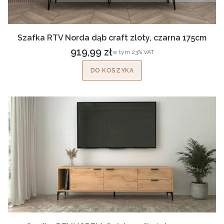
Szafka RTV Norda dąb craft zloty, czarna 175cm
919,99 zł
w tym %s VAT
w tym
23%
VAT
Cena brutto
DO KOSZYKA