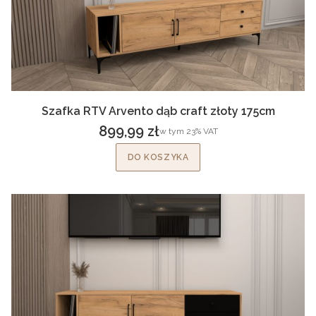
Szafka RTV Arvento dąb craft złoty 175cm
899,99 zł
w tym %s VAT
w tym
23%
VAT
Cena brutto
DO KOSZYKA