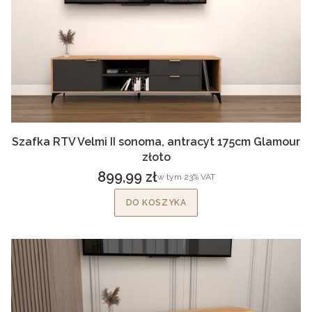
Szafka RTV Velmi II sonoma, antracyt 175cm Glamour
złoto
899,99 zł
w tym %s VAT
w tym
23%
VAT
Cena brutto
DO KOSZYKA