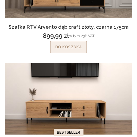
Szafka RTV Arvento dąb craft złoty, czarna 175cm
899,99 zł
w tym %s VAT
w tym
23%
VAT
Cena brutto
DO KOSZYKA
BESTSELLER