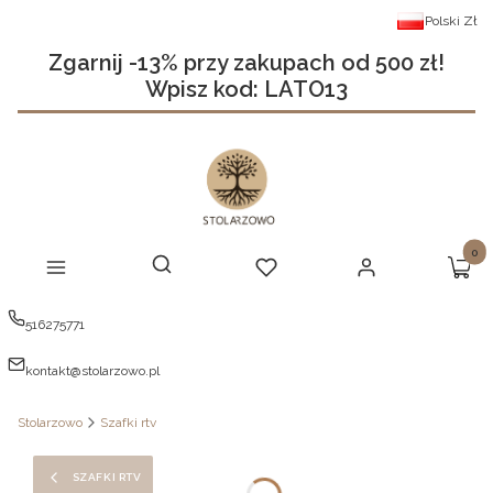
Polski
Zł
Zgarnij -13% przy zakupach od 500 zł!
Wpisz kod: LATO13
Produ
Otwórz wyszukiwarkę
Szukaj
Menu
Ulubione
Zaloguj się
Koszy
516275771
kontakt@stolarzowo.pl
Stolarzowo
Szafki rtv
SZAFKI RTV