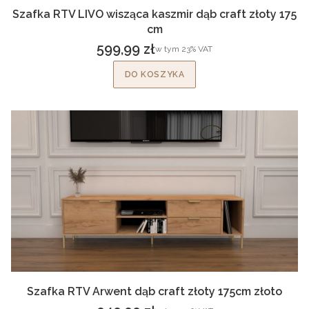
Szafka RTV LIVO wisząca kaszmir dąb craft złoty 175
cm
599,99 zł
w tym %s VAT
w tym
23%
VAT
Cena brutto
DO KOSZYKA
Szafka RTV Arwent dąb craft złoty 175cm złoto