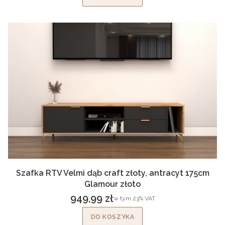
Szafka RTV Velmi dąb craft złoty, antracyt 175cm
Glamour złoto
949,99 zł
w tym %s VAT
w tym
23%
VAT
Cena brutto
DO KOSZYKA