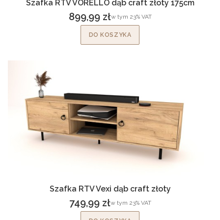
Szafka RTV VORELLO dąb craft złoty 175cm
899,99 zł
w tym %s VAT
w tym
23%
VAT
Cena brutto
DO KOSZYKA
Szafka RTV Vexi dąb craft złoty
749,99 zł
w tym %s VAT
w tym
23%
VAT
Cena brutto