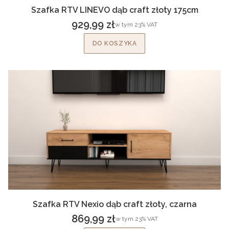
Szafka RTV LINEVO dąb craft złoty 175cm
929,99 zł
w tym %s VAT
w tym
23%
VAT
Cena brutto
DO KOSZYKA
Szafka RTV Nexio dąb craft złoty, czarna
869,99 zł
w tym %s VAT
w tym
23%
VAT
Cena brutto