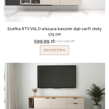
Szafka RTV VALO wisząca kaszmir dąb carft złoty
175 cm
599,99 zł
w tym %s VAT
w tym
23%
VAT
Cena brutto
DO KOSZYKA