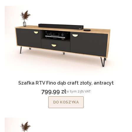
Szafka RTV Fino dąb craft złoty, antracyt
799,99 zł
w tym %s VAT
w tym
23%
VAT
Cena brutto
DO KOSZYKA