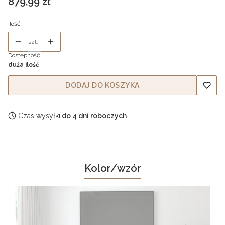
Cena
879,99 zł
Ilość
szt.
Dostępność:
duża ilość
DODAJ DO KOSZYKA
Czas wysyłki:
do 4 dni roboczych
Kolor/wzór