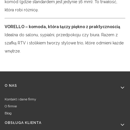
komód (gdzie standardem jest jedynie 16 mm). To trwałość,
która robi różnicę.
VORELLO – komoda, która łączy piękno z praktycznością
Idealna do salonu, sypialni, przedpokoju czy biura. Razem z
szafką RTV i stolikiem tworzy stylowe trio, które odmieni każde
wnętrze.
Linki w stopce
O NAS
Kontakt i dane firmy
O firmie
Blog
OBSŁUGA KLIENTA