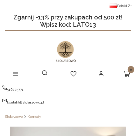
Polski
Zł
Zgarnij -13% przy zakupach od 500 zł!
Wpisz kod: LATO13
Produ
Otwórz wyszukiwarkę
Szukaj
Menu
Ulubione
Zaloguj się
Koszy
516275771
kontakt@stolarzowo.pl
Stolarzowo
Komody