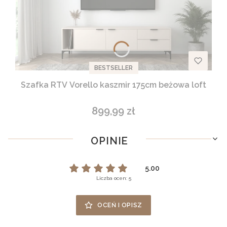
BESTSELLER
Szafka RTV Vorello kaszmir 175cm beżowa loft
899,99 zł
Cena
OPINIE
5.00
Liczba ocen: 5
OCEŃ I OPISZ