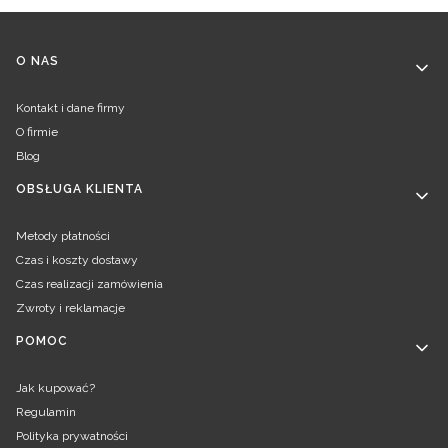
Linki w stopce
O NAS
Kontakt i dane firmy
O firmie
Blog
OBSŁUGA KLIENTA
Metody płatności
Czas i koszty dostawy
Czas realizacji zamówienia
Zwroty i reklamacje
POMOC
Jak kupować?
Regulamin
Polityka prywatności