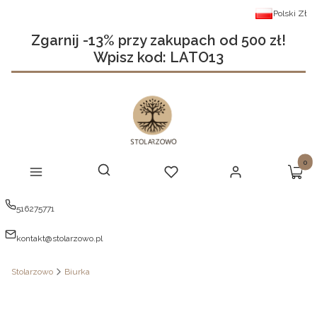
Polski
Zł
Zgarnij -13% przy zakupach od 500 zł!
Wpisz kod: LATO13
Produ
Otwórz wyszukiwarkę
Szukaj
Menu
Ulubione
Zaloguj się
Koszy
516275771
kontakt@stolarzowo.pl
Stolarzowo
Biurka