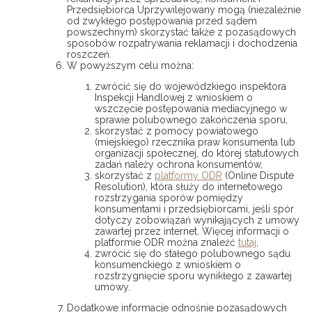
Przedsiębiorca Uprzywilejowany mogą (niezależnie
od zwykłego postępowania przed sądem
powszechnym) skorzystać także z pozasądowych
sposobów rozpatrywania reklamacji i dochodzenia
roszczeń.
W powyższym celu można:
zwrócić się do wojewódzkiego inspektora
Inspekcji Handlowej z wnioskiem o
wszczęcie postępowania mediacyjnego w
sprawie polubownego zakończenia sporu,
skorzystać z pomocy powiatowego
(miejskiego) rzecznika praw konsumenta lub
organizacji społecznej, do której statutowych
zadań należy ochrona konsumentów,
skorzystać z
platformy ODR
(Online Dispute
Resolution), która służy do internetowego
rozstrzygania sporów pomiędzy
konsumentami i przedsiębiorcami, jeśli spór
dotyczy zobowiązań wynikających z umowy
zawartej przez internet. Więcej informacji o
platformie ODR można znaleźć
tutaj
,
zwrócić się do stałego polubownego sądu
konsumenckiego z wnioskiem o
rozstrzygnięcie sporu wynikłego z zawartej
umowy.
Dodatkowe informacje odnośnie pozasądowych