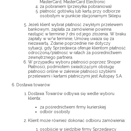
MasterCard, MasterCard Electronic
za pobraniem (przesyłka pobraniowa)
płatność gotówką lub kartą przy odbiorze
osobistym w punkcie stacjonarnym Sklepu
Jeżeli klient wybrał płatność zwykłym przelewem
bankowym, zapłata za zamówienie powinna
nastąpić w terminie 7 dni od jego złożenia. W braku
zapłaty w w/w terminie, Umowę uważa się za
niezawartą. Zdanie poprzednie nie dotyczy
sytuacji, gdy Sprzedawca oferuje klientom płatność
odroczoną/płatność w ratach za pośrednictwem
zewnętrznego partnera.
W przypadku wyboru płatności poprzez Shoper
Płatności, podmiotem świadczącym obsługę
płatności online w zakresie płatności szybkimi
przelewami i kartami płatniczymi jest Autopay S.A.
Dostawa towarów
Dostawa Towarów odbywa się wedle wyboru
klienta:
za pośrednictwem firmy kurierskiej
odbiór osobisty
Klient może również dokonać odbioru zamówienia:
osobiście w siedzibie firmy Sprzedawcy