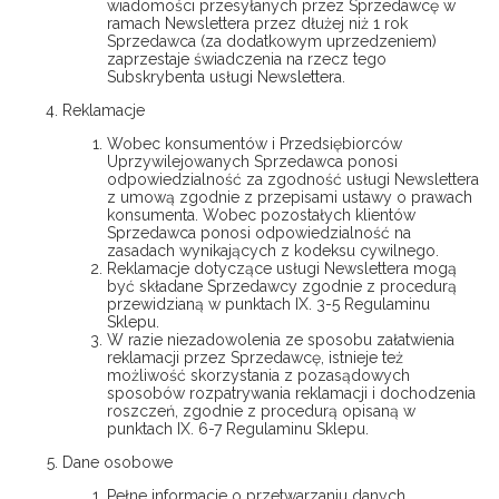
wiadomości przesyłanych przez Sprzedawcę w
ramach Newslettera przez dłużej niż 1 rok
Sprzedawca (za dodatkowym uprzedzeniem)
zaprzestaje świadczenia na rzecz tego
Subskrybenta usługi Newslettera.
Reklamacje
Wobec konsumentów i Przedsiębiorców
Uprzywilejowanych Sprzedawca ponosi
odpowiedzialność za zgodność usługi Newslettera
z umową zgodnie z przepisami ustawy o prawach
konsumenta. Wobec pozostałych klientów
Sprzedawca ponosi odpowiedzialność na
zasadach wynikających z kodeksu cywilnego.
Reklamacje dotyczące usługi Newslettera mogą
być składane Sprzedawcy zgodnie z procedurą
przewidzianą w punktach IX. 3-5 Regulaminu
Sklepu.
W razie niezadowolenia ze sposobu załatwienia
reklamacji przez Sprzedawcę, istnieje też
możliwość skorzystania z pozasądowych
sposobów rozpatrywania reklamacji i dochodzenia
roszczeń, zgodnie z procedurą opisaną w
punktach IX. 6-7 Regulaminu Sklepu.
Dane osobowe
Pełne informacje o przetwarzaniu danych