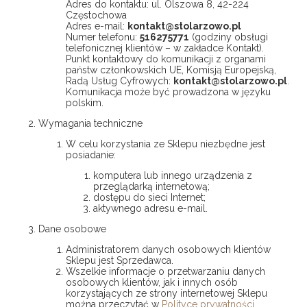
Adres do kontaktu: ul. Olszowa 8, 42-224
Częstochowa
Adres e-mail:
kontakt@stolarzowo.pl
Numer telefonu:
516275771
(godziny obsługi
telefonicznej klientów – w zakładce Kontakt).
Punkt kontaktowy do komunikacji z organami
państw członkowskich UE, Komisją Europejską,
Radą Usług Cyfrowych:
kontakt@stolarzowo.pl
.
Komunikacja może być prowadzona w języku
polskim.
Wymagania techniczne
W celu korzystania ze Sklepu niezbędne jest
posiadanie:
komputera lub innego urządzenia z
przeglądarką internetową;
dostępu do sieci Internet;
aktywnego adresu e-mail.
Dane osobowe
Administratorem danych osobowych klientów
Sklepu jest Sprzedawca.
Wszelkie informacje o przetwarzaniu danych
osobowych klientów, jak i innych osób
korzystających ze strony internetowej Sklepu
można przeczytać w
Polityce prywatności
.