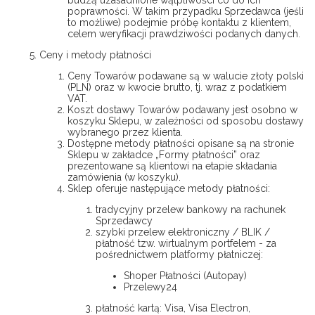
budzą uzasadnione wątpliwości co do ich
poprawności. W takim przypadku Sprzedawca (jeśli
to możliwe) podejmie próbę kontaktu z klientem,
celem weryfikacji prawdziwości podanych danych.
Ceny i metody płatności
Ceny Towarów podawane są w walucie złoty polski
(PLN) oraz w kwocie brutto, tj. wraz z podatkiem
VAT.
Koszt dostawy Towarów podawany jest osobno w
koszyku Sklepu, w zależności od sposobu dostawy
wybranego przez klienta.
Dostępne metody płatności opisane są na stronie
Sklepu w zakładce „Formy płatności” oraz
prezentowane są klientowi na etapie składania
zamówienia (w koszyku).
Sklep oferuje następujące metody płatności:
tradycyjny przelew bankowy na rachunek
Sprzedawcy
szybki przelew elektroniczny / BLIK /
płatność tzw. wirtualnym portfelem - za
pośrednictwem platformy płatniczej:
Shoper Płatności (Autopay)
Przelewy24
płatność kartą: Visa, Visa Electron,