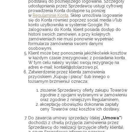
podstawą do późniejszego logowania. Szczegóły
udostępniania przez Sprzedawcę usługi cyfrowej
prowadzenia Konta dostępne są poniżej
w
Regulaminie Konta
. Sklep umożliwia logowanie
się do Konta również poprzez social media i/lub
konto użytkownika w systemie Google. Po
zalogowaniu do Konta, klient posiada dostęp do
historii swoich zamówień, a przy kolejnych
zamówieniach nie musi ponownie wypełniać
formularza zamówienia swoimi danymi
osobowymi.
Klient może bez ponoszenia jakichkolwiek kosztów
w każdym czasie zrezygnować z posiadania konta.
W tym celu należy wysłać swoją rezygnację na
adres e-mail: kontakt@stolarzowo.pl.
Zatwierdzenie przez klienta zamówienia
przyciskiem „Kupuję i płacę” (lub innego o
tożsamym brzmieniu) oznacza:
złożenie Sprzedawcy oferty zakupu Towarów
zgodnie z opcjami wybranymi w zamówieniu
oraz zgodnie z niniejszym Regulaminem,
akceptację obowiązku dokonania zapłaty
ceny Towarów oraz kosztów ich dostawy.
Do zawarcia umowy sprzedaży (dalej
„Umowa”
)
dochodzi z chwilą przyjęcia zamówienia przez
Sprzedawcę do realizacji (przyjęcie oferty klienta),