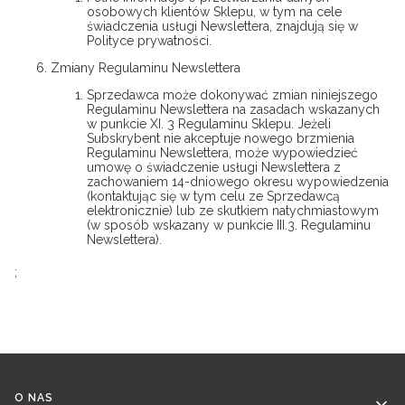
osobowych klientów Sklepu, w tym na cele
świadczenia usługi Newslettera, znajdują się w
Polityce prywatności.
Zmiany Regulaminu Newslettera
Sprzedawca może dokonywać zmian niniejszego
Regulaminu Newslettera na zasadach wskazanych
w punkcie XI. 3 Regulaminu Sklepu. Jeżeli
Subskrybent nie akceptuje nowego brzmienia
Regulaminu Newslettera, może wypowiedzieć
umowę o świadczenie usługi Newslettera z
zachowaniem 14-dniowego okresu wypowiedzenia
(kontaktując się w tym celu ze Sprzedawcą
elektronicznie) lub ze skutkiem natychmiastowym
(w sposób wskazany w punkcie III.3. Regulaminu
Newslettera).
;
Linki w stopce
O NAS