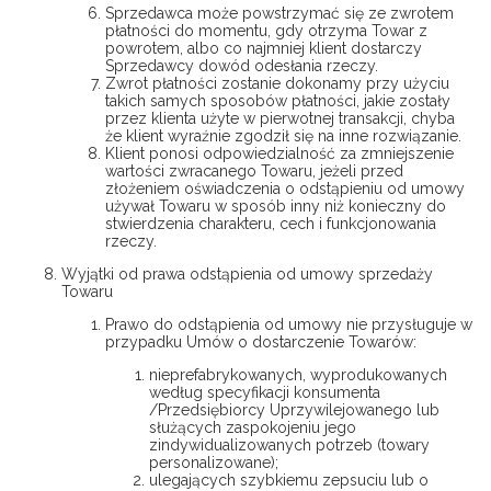
Sprzedawca może powstrzymać się ze zwrotem
płatności do momentu, gdy otrzyma Towar z
powrotem, albo co najmniej klient dostarczy
Sprzedawcy dowód odesłania rzeczy.
Zwrot płatności zostanie dokonamy przy użyciu
takich samych sposobów płatności, jakie zostały
przez klienta użyte w pierwotnej transakcji, chyba
że klient wyraźnie zgodził się na inne rozwiązanie.
Klient ponosi odpowiedzialność za zmniejszenie
wartości zwracanego Towaru, jeżeli przed
złożeniem oświadczenia o odstąpieniu od umowy
używał Towaru w sposób inny niż konieczny do
stwierdzenia charakteru, cech i funkcjonowania
rzeczy.
Wyjątki od prawa odstąpienia od umowy sprzedaży
Towaru
Prawo do odstąpienia od umowy nie przysługuje w
przypadku Umów o dostarczenie Towarów:
nieprefabrykowanych, wyprodukowanych
według specyfikacji konsumenta
/Przedsiębiorcy Uprzywilejowanego lub
służących zaspokojeniu jego
zindywidualizowanych potrzeb (towary
personalizowane);
ulegających szybkiemu zepsuciu lub o