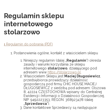
Regulamin sklepu
internetowego
stolarzowo
⭳ Regulamin do pobrania (PDF)
Postanowienia ogólne, kontakt z właścicielem sklepu
Niniejszy regulamin (dalej „
Regulamin
”) określa
zasady i warunki korzystania ze sklepu
internetowego
stolarzowo
, działającego pod
adresem www
https://stolarzowo.pl
.
Właścicielem Sklepu jest
Maciej Długosiewicz
,
przedsiębiorca prowadzący działalność
gospodarczą pod firmą CHIC HOUSE MACIEJ
DŁUGOSIEWICZ z siedzibą pod adresem: Olszowa
8, 42224 CZĘSTOCHOWA wpisany do Centralnej
Ewidencji i Informacji o Działalności Gospodarczej,
NIP: 9492223353, REGON: 368923478 (dalej
„
Sprzedawca
”).
Dane kontaktowe Sprzedawcy są następujące: