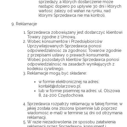
sprzedaży, a których dostarczenie może
nastąpić dopiero po upływie 30 dni i których
wartość zależy od wahań na rynku, nad
którymi Sprzedawca nie ma kontroli.
Reklamacje
Sprzedawca zobowiązany jest dostarczyć klientowi
Towary zgodne z Umową.
Wobec konsumentów i Przedsiębiorców
Uprzywilejowanych Sprzedawca ponosi
odpowiedzialność za zgodność Towarów zgodnie
z przepisami ustawy o prawach konsumenta.
Wobec pozostałych klientów Sprzedawca ponosi
odpowiedzialność na zasadach wynikających z
kodeksu cywilnego.
Reklamacje mogą być składane:
w formie elektronicznej na adres:
kontakt@stolarzowo.pl
lub w formie pisemnej na adres: ul. Olszowa
8, 24-200 Częstochowa.
Sprzedawca rozpatrzy reklamację w takiej formie, w
jakiej została ona złożona (pisemnie lub poprzez
wiadomość e-mail) w terminie 14 dni od otrzymania
reklamacji.
W razie niezadowolenia ze sposobu załatwienia
reklamacji przez Sprzedawcę, konsument i