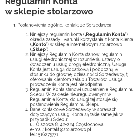
Regulamin Konta
w sklepie
stolarzowo
Postanowienia ogólne, kontakt ze Sprzedawcą
Niniejszy regulamin konta („
Regulamin Konta
”)
określa zasady i warunki korzystania z konta klienta
(„
Konto
”) w sklepie internetowym stolarzowo
(„
Sklep
”).
Niniejszy Regulamin Konta stanowi regulamin
usługi elektronicznej w rozumieniu ustawy o
świadczeniu usług drogą elektroniczną. Usługa
Konta jest usługą dodatkową i poboczną w
stosunku do głównej działalności Sprzedawcy, tj.
oferowania klientom zakupu Towarów. Usługa
prowadzenia Konta jest nieodpłatna.
Regulamin Konta stanowi uzupełnienie Regulaminu
Sklepu. W zakresie nieuregulowanym w
Regulaminie Konta, do usługi tej stosuje się
postanowienia Regulaminu Sklepu.
Dane kontaktowe Sprzedawcy w sprawach
dotyczących usługi Konta są takie same jak w
przypadku Sklepu:
ul. Olszowa 8, 42-224 Częstochowa
e-mail: kontakt@stolarzowo.pl
tel.: 516275771