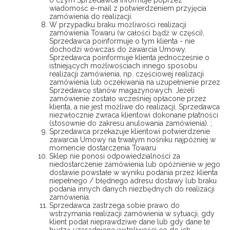
o czym Sprzedawca informuje poprzez
wiadomość e-mail z potwierdzeniem przyjęcia
zamówienia do realizacji.
W przypadku braku możliwości realizacji
zamówienia Towaru (w całości bądź w części),
Sprzedawca poinformuje o tym klienta - nie
dochodzi wówczas do zawarcia Umowy.
Sprzedawca poinformuje klienta jednocześnie o
istniejących możliwościach innego sposobu
realizacji zamówienia, np. częściowej realizacji
zamówienia lub oczekiwania na uzupełnienie przez
Sprzedawcę stanów magazynowych. Jeżeli
zamówienie zostało wcześniej opłacone przez
klienta, a nie jest możliwe do realizacji, Sprzedawca
niezwłocznie zwraca klientowi dokonane płatności
(stosownie do zakresu anulowania zamówienia). ;
Sprzedawca przekazuje klientowi potwierdzenie
zawarcia Umowy na trwałym nośniku najpóźniej w
momencie dostarczenia Towaru
Sklep nie ponosi odpowiedzialności za
niedostarczenie zamówienia lub opóźnienie w jego
dostawie powstałe w wyniku podania przez klienta
niepełnego / błędnego adresu dostawy lub braku
podania innych danych niezbędnych do realizacji
zamówienia.
Sprzedawca zastrzega sobie prawo do
wstrzymania realizacji zamówienia w sytuacji, gdy
klient podał nieprawdziwe dane lub gdy dane te