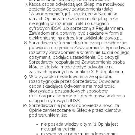
Każda osoba odwiedzająca Sklep ma możliwość
złożenia Sprzedawcy zawiadomienia (dalej
“Zawiadomienie”), jeśli uważa, że w Sklepie w
ramach Opinii zamieszczono nielegalną treść
nielegalną w rozumieniu aktu o usługach
cyfrowych (DSA) lub sprzeczną z Regulaminem.
Zawiadomienia powinny być składane w formie
elektronicznej na adres: kontakt@stolarzowo.pl.
Sprzedawca w formie elektronicznej niezwłocznie
potwierdzi otrzymanie Zawiadomienia. Sprzedawca
rozpatrzy Zawiadomienie w terminie 14 dni od jego
otrzymania, podając uzasadnienie. Od decyzji
Sprzedawcy rozpatrującej Zawiadomienie osoba,
która je złożyła, może złożyć odwołanie na
zasadach opisanych w punkcie X. 6 Regulaminu.
W przypadku niezadowolenia ze sposobu
rozstrzygnięcia przez Sprzedawcę Odwołania,
osoba składająca Odwołanie ma możliwość
skorzystać z pozasądowych sposobów
rozstrzygania sporów, o których mowa w akcie o
usługach cyfrowych (DSA).
Sprzedawca nie ponosi odpowiedzialności za
Opinie zamieszczane w Sklepie przez klientów,
pod warunkiem, że:
nie posiada wiedzy o tym, iż Opinia jest
nielegalną treścią;
niezwłocznie podejmuje odpowiednie