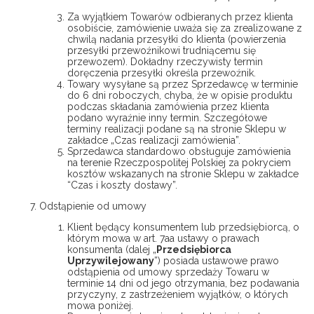
Za wyjątkiem Towarów odbieranych przez klienta
osobiście, zamówienie uważa się za zrealizowane z
chwilą nadania przesyłki do klienta (powierzenia
przesyłki przewoźnikowi trudniącemu się
przewozem). Dokładny rzeczywisty termin
doręczenia przesyłki określa przewoźnik.
Towary wysyłane są przez Sprzedawcę w terminie
do 6 dni roboczych, chyba, że w opisie produktu
podczas składania zamówienia przez klienta
podano wyraźnie inny termin. Szczegółowe
terminy realizacji podane są na stronie Sklepu w
zakładce „Czas realizacji zamówienia”.
Sprzedawca standardowo obsługuje zamówienia
na terenie Rzeczpospolitej Polskiej za pokryciem
kosztów wskazanych na stronie Sklepu w zakładce
“Czas i koszty dostawy”.
Odstąpienie od umowy
Klient będący konsumentem lub przedsiębiorcą, o
którym mowa w art. 7aa ustawy o prawach
konsumenta (dalej „
Przedsiębiorca
Uprzywilejowany
”) posiada ustawowe prawo
odstąpienia od umowy sprzedaży Towaru w
terminie 14 dni od jego otrzymania, bez podawania
przyczyny, z zastrzeżeniem wyjątków, o których
mowa poniżej.