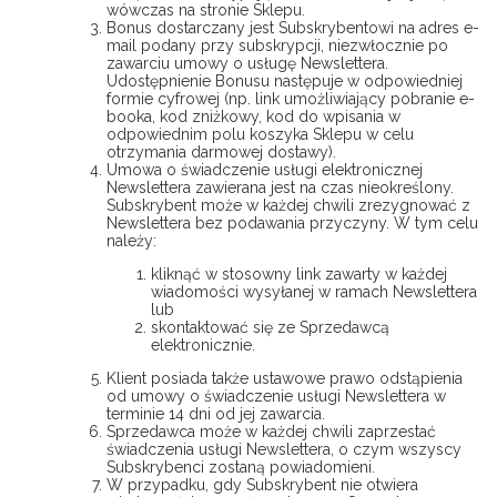
wówczas na stronie Sklepu.
Bonus dostarczany jest Subskrybentowi na adres e-
mail podany przy subskrypcji, niezwłocznie po
zawarciu umowy o usługę Newslettera.
Udostępnienie Bonusu następuje w odpowiedniej
formie cyfrowej (np. link umożliwiający pobranie e-
booka, kod zniżkowy, kod do wpisania w
odpowiednim polu koszyka Sklepu w celu
otrzymania darmowej dostawy).
Umowa o świadczenie usługi elektronicznej
Newslettera zawierana jest na czas nieokreślony.
Subskrybent może w każdej chwili zrezygnować z
Newslettera bez podawania przyczyny. W tym celu
należy:
kliknąć w stosowny link zawarty w każdej
wiadomości wysyłanej w ramach Newslettera
lub
skontaktować się ze Sprzedawcą
elektronicznie.
Klient posiada także ustawowe prawo odstąpienia
od umowy o świadczenie usługi Newslettera w
terminie 14 dni od jej zawarcia.
Sprzedawca może w każdej chwili zaprzestać
świadczenia usługi Newslettera, o czym wszyscy
Subskrybenci zostaną powiadomieni.
W przypadku, gdy Subskrybent nie otwiera