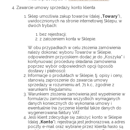
Zawarcie umowy sprzedaży, konto klienta
Sklep umożliwia zakup towarów (dalej „
Towary
”),,
uwidocznionych na stronie internetowej Sklepu, w
dwóch trybach:
bez rejestracji;
z założeniem konta w Sklepie.
W obu przypadkach w celu złożenia zamówienia
należy dokonać wyboru Towarów w Sklepie,
odpowiednim przyciskiem dodać je do „Koszyka” i
kontynuować procedurę składania zamówienia
poprzez wybór odpowiednich opcji (sposób
dostawy i płatności).
Informacje o produktach w Sklepie, tj. opisy i ceny,
stanowią zaproszenie do zawarcia umowy
sprzedaży w rozumieniu art. 71 k.c., zgodnie z
warunkami Regulaminu.
Warunkiem złożenia zamówienia jest wypełnienie w
formularzu zamówienia wszystkich wymaganych
danych koniecznych do wykonania umowy i
ewentualnie (na życzenie klienta) także danych do
wygenerowania faktury VAT.
Jeśli klient zdecyduje się założyć konto w Sklepie
(dalej „
Konto
”), rejestracja jest jednorazowa, a adres
poczty e-mail oraz wybrane przez klienta hasło są