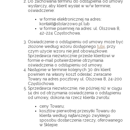
Do zachowania terminu do odstąpienia od umowy
wystarczy, aby klient wysłał w w/w terminie,
oświadczenie:
w formie elektronicznej na adres:
kontakt@stolarzowo.pl lub
w formie pisemnej na adres: ul. Olszowa 8,
42-224 Częstochowa.
Oświadczenie o odstąpieniu od umowy może być
złożone według wzoru dostępnego
tutaj
, przy
czym użycie wzoru nie jest obowiązkowe.
Sprzedawca niezwłocznie prześle klientowi w
formie e-mail potwierdzenie otrzymania
oświadczenia o odstąpieniu od umowy.
Następnie w terminie kolejnych 30 dni klient
powinien na własny koszt odesłać zwracane
Towary na adres pocztowy ul. Olszowa 8, 24-200
Częstochowa.
Sprzedawca niezwłocznie, nie później niż w ciągu
14 dni od otrzymania oświadczenia o odstąpieniu
od umowy, dokona na rzecz klienta zwrotu:
ceny Towaru;
kosztów pierwotnej przesyłki Towaru do
klienta według najtańszego zwykłego
sposobu dostarczenia rzeczy, oferowanego
w Sklepie.