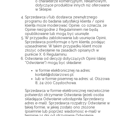
o charakterze komercyjnym, reklamowym,
dotyczące produktów innych niż oferowane
w Sklepie.
Sprzedawca i/lub dostawca zewnętrznego
programu do badania satysfakcji klienta / opinii
klienta może moderować Opinie, co oznacza, że
Opinie niezgodne z Regulaminem nie będą
opublikowane lub mogą być usunięte.
W przypadku zablokowania lub usunięcia Opinii,
Sprzedawca poinformuje o tym klienta, podając
uzasadnienie. W takim przypadku klient może
złożyć odwołanie na zasadach opisanych w
punkcie X. 6 Regulaminu.
Odwołania od decyzji dotyczących Opinii (dalej
“Odwołanie”) mogą być składane:
w formie elektronicznej na adres:
kontakt@stolarzowo.pl
lub w formie pisemnej na adres: ul. Olszowa
8, 24-200 Częstochowa.
Sprzedawca w formie elektronicznej niezwłocznie
potwierdzi otrzymanie Odwołania (jeżeli osoba
skladająca Odwołanie udostępniła Sprzedawcy
adres e-mail). Sprzedawca rozpatrzy Odwołanie w
takiej formie, w jakiej zostało ono złożone
(pisemnie lub poprzez wiadomość e-mail) w
terminie 14 dni od otrzymania Odwołania.