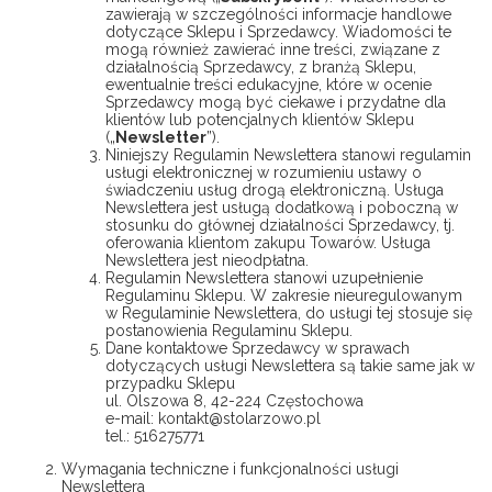
zawierają w szczególności informacje handlowe
dotyczące Sklepu i Sprzedawcy. Wiadomości te
mogą również zawierać inne treści, związane z
działalnością Sprzedawcy, z branżą Sklepu,
ewentualnie treści edukacyjne, które w ocenie
Sprzedawcy mogą być ciekawe i przydatne dla
klientów lub potencjalnych klientów Sklepu
(„
Newsletter
”).
Niniejszy Regulamin Newslettera stanowi regulamin
usługi elektronicznej w rozumieniu ustawy o
świadczeniu usług drogą elektroniczną. Usługa
Newslettera jest usługą dodatkową i poboczną w
stosunku do głównej działalności Sprzedawcy, tj.
oferowania klientom zakupu Towarów. Usługa
Newslettera jest nieodpłatna.
Regulamin Newslettera stanowi uzupełnienie
Regulaminu Sklepu. W zakresie nieuregulowanym
w Regulaminie Newslettera, do usługi tej stosuje się
postanowienia Regulaminu Sklepu.
Dane kontaktowe Sprzedawcy w sprawach
dotyczących usługi Newslettera są takie same jak w
przypadku Sklepu
ul. Olszowa 8, 42-224 Częstochowa
e-mail: kontakt@stolarzowo.pl
tel.: 516275771
Wymagania techniczne i funkcjonalności usługi
Newslettera