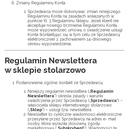
Zmiany Regulaminu Konta
Sprzedawca może dokonywać zmian niniejszego
Regulaminu Konta na zasadach wskazanych w
punkcie XI. 3 Regulaminu Sklepu. Jeżeli klient nie
akceptuje nowego brzmienia Regulaminu Konta,
może wypowiedzieć umowę o świadczenie usługi
Konta (kontaktując się w tym celu ze Sprzedawcą
elektronicznie) z zachowaniem 14-dniowego
okresu wypowiedzenia.
Regulamin Newslettera
w sklepie
stolarzowo
Postanowienia ogólne, kontakt ze Sprzedawcą
Niniejszy regulamin newslettera („
Regulamin
Newslettera
”) określa zasady i warunki
świadczenia przez Sprzedawcę („
Sprzedawca
”) –
właściciela sklepu internetowego stolarzowo
(„
Sklep
”) – usługi tzw. newslettera.
Newsletter to cykliczne wiadomości elektroniczne
przesyłane przez Sprzedawcę na adres e- mail
osoby, która wyraziła stosowną zgodę
marketingową („
Subskrybent
”). Wiadomości te