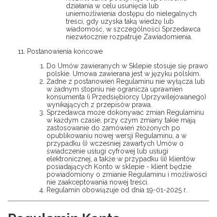
działania w celu usunięcia lub
uniemożliwienia dostępu do nielegalnych
treści, gdy uzyska taką wiedzę lub
wiadomość, w szczególności Sprzedawca
niezwłocznie rozpatruje Zawiadomienia.
Postanowienia końcowe
Do Umów zawieranych w Sklepie stosuje się prawo
polskie. Umowa zawierana jest w języku polskim.
Żadne z postanowień Regulaminu nie wyłącza lub
w żadnym stopniu nie ogranicza uprawnień
konsumenta (i Przedsiębiorcy Uprzywilejowanego)
wynikających z przepisów prawa.
Sprzedawca może dokonywać zmian Regulaminu
w każdym czasie, przy czym zmiany takie mają
zastosowanie do zamówień złożonych po
opublikowaniu nowej wersji Regulaminu, a w
przypadku (i) wcześniej zawartych Umów o
świadczenie usługi cyfrowej lub usługi
elektronicznej, a także w przypadku (ii) klientów
posiadających Konto w sklepie - klient będzie
powiadomiony o zmianie Regulaminu i możliwości
nie zaakceptowania nowej treści.
Regulamin obowiązuje od dnia 19-01-2025 r.