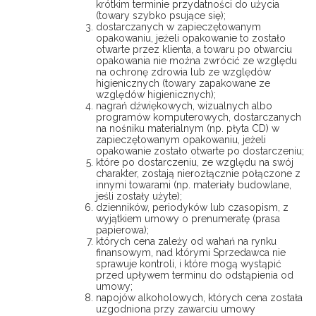
krótkim terminie przydatności do użycia
(towary szybko psujące się);
dostarczanych w zapieczętowanym
opakowaniu, jeżeli opakowanie to zostało
otwarte przez klienta, a towaru po otwarciu
opakowania nie można zwrócić ze względu
na ochronę zdrowia lub ze względów
higienicznych (towary zapakowane ze
względów higienicznych);
nagrań dźwiękowych, wizualnych albo
programów komputerowych, dostarczanych
na nośniku materialnym (np. płyta CD) w
zapieczętowanym opakowaniu, jeżeli
opakowanie zostało otwarte po dostarczeniu;
które po dostarczeniu, ze względu na swój
charakter, zostają nierozłącznie połączone z
innymi towarami (np. materiały budowlane,
jeśli zostały użyte);
dzienników, periodyków lub czasopism, z
wyjątkiem umowy o prenumeratę (prasa
papierowa);
których cena zależy od wahań na rynku
finansowym, nad którymi Sprzedawca nie
sprawuje kontroli, i które mogą wystąpić
przed upływem terminu do odstąpienia od
umowy;
napojów alkoholowych, których cena została
uzgodniona przy zawarciu umowy