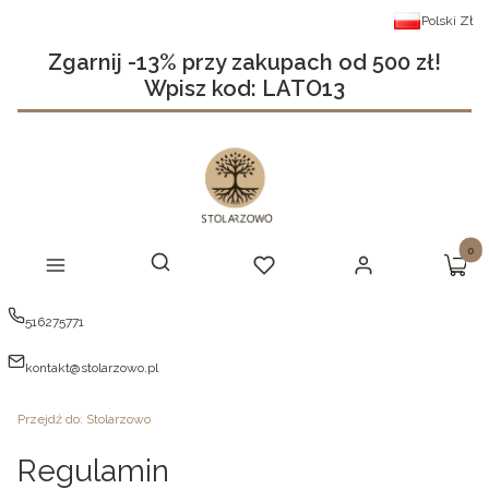
Polski
Zł
Zgarnij -13% przy zakupach od 500 zł!
Wpisz kod: LATO13
Produ
Otwórz wyszukiwarkę
Szukaj
Menu
Ulubione
Zaloguj się
Koszy
516275771
kontakt@stolarzowo.pl
Przejdź do:
Stolarzowo
Regulamin