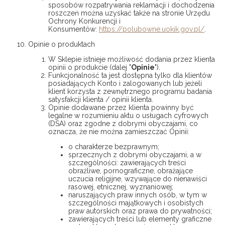
sposobów rozpatrywania reklamacji i dochodzenia
roszczeń można uzyskać także na stronie Urzędu
Ochrony Konkurencji i
Konsumentów:
https://polubowne.uokik.gov.pl/
.
Opinie o produktach
W Sklepie istnieje możliwość dodania przez klienta
opinii o produkcie (dalej "
Opinie
").
Funkcjonalność ta jest dostępna tylko dla klientów
posiadających Konto i zalogowanych lub jeżeli
klient korzysta z zewnętrznego programu badania
satysfakcji klienta / opinii klienta.
Opinie dodawane przez klienta powinny być
legalne w rozumieniu aktu o usługach cyfrowych
(DSA) oraz zgodne z dobrymi obyczajami, co
oznacza, że nie można zamieszczać Opinii:
o charakterze bezprawnym;
sprzecznych z dobrymi obyczajami, a w
szczególności: zawierających treści
obraźliwe, pornograficzne, obrażające
uczucia religijne, wzywające do nienawiści
rasowej, etnicznej, wyznaniowej;
naruszających praw innych osób, w tym w
szczególności majątkowych i osobistych
praw autorskich oraz prawa do prywatności;
zawierających treści lub elementy graficzne