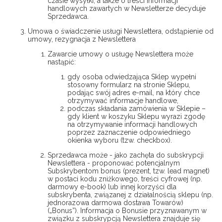
czasie wysyłki, a także o treści informacji
handlowych zawartych w Newsletterze decyduje
Sprzedawca.
Umowa o świadczenie usługi Newslettera, odstąpienie od
umowy, rezygnacja z Newslettera
Zawarcie umowy o usługę Newslettera może
nastąpić:
gdy osoba odwiedzająca Sklep wypełni
stosowny formularz na stronie Sklepu,
podając swój adres e-mail, na który chce
otrzymywać informacje handlowe,
podczas składania zamówienia w Sklepie –
gdy klient w koszyku Sklepu wyrazi zgodę
na otrzymywanie informacji handlowych
poprzez zaznaczenie odpowiedniego
okienka wyboru (tzw. checkbox).
Sprzedawca może - jako zachęta do subskrypcji
Newslettera - proponować potencjalnym
Subskrybentom bonus (prezent, tzw. lead magnet)
w postaci kodu zniżkowego, treści cyfrowej (np.
darmowy e-book) lub innej korzyści dla
subskrybenta, związanej z działalnością sklepu (np.
jednorazowa darmowa dostawa Towarów)
(„Bonus”). Informacja o Bonusie przyznawanym w
związku z subskrypcją Newslettera znajduje się