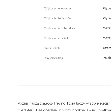
Wykonanie korpusu
Płyt
Wykonianie frontów
Płyt
Wykonanie uchwytów
Meta
Wykonanie nóżek
Meta
Kolor nóżek
Czar
Kraj produkcji
Pols
Poznaj naszą toaletkę Trevino, która łączy w sobie ele
charakteru. Designerskie uchwyty podkreślają jej wyjątko