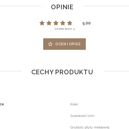
OPINIE
5.00
Liczba ocen: 3
OCEŃ I OPISZ
CECHY PRODUKTU
ące
Kolor
Szerokość (cm)
Grubość płyty meblowej