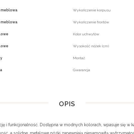
a meblowa
Wykończenie korpusu
a meblowa
Wykończenie frontów
lowe
Kolor uchwytów
lowe
Wysokość nóżek (cm)
ny
Montaż
ka
Gwarancja
OPIS
gancję i funkcjonalność. Dostępna w modnych kolorach, wpasuje się
wość, a solidne, metalowe nóżki zapewniają niesamowitą wytrzymałość