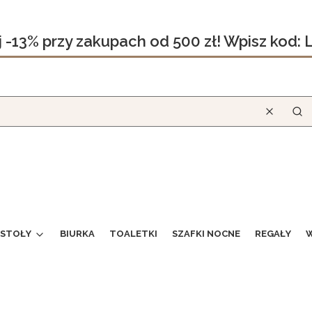
j -13% przy zakupach od 500 zł! Wpisz kod:
Wyczyść
Szu
STOŁY
BIURKA
TOALETKI
SZAFKI NOCNE
REGAŁY
W