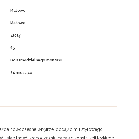
Matowe
Matowe
Złoty
65
Do samodzielnego montażu
24 miesiące
 w każde nowoczesne wnętrze, dodając mu stylowego
 i stabilność, jednocześnie nadając konstrukcji lekkiego