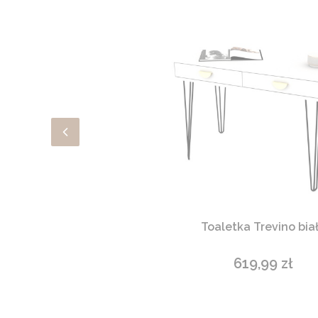
Toaletka Trevino bia
619,99 zł
Cena