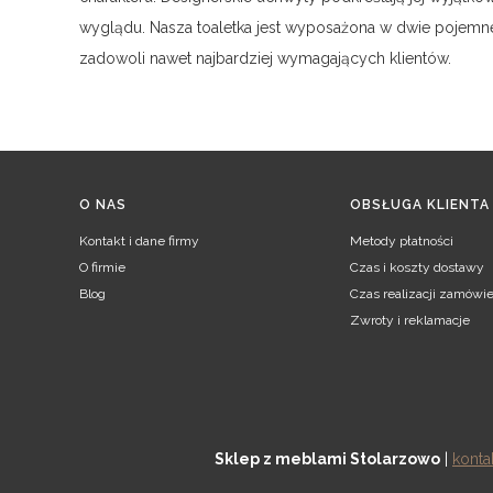
wyglądu. Nasza toaletka jest wyposażona w dwie pojemne 
zadowoli nawet najbardziej wymagających klientów.
Linki w stopce
O NAS
OBSŁUGA KLIENTA
Kontakt i dane firmy
Metody płatności
O firmie
Czas i koszty dostawy
Blog
Czas realizacji zamówie
Zwroty i reklamacje
Sklep z meblami Stolarzowo
|
konta