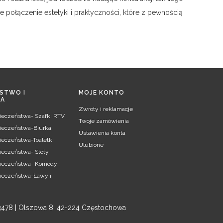
 połączenie estetyki i praktyczności, które z pewnością
STWO I
MOJE KONTO
IA
Zwroty i reklamacje
pieczeństwa- Szafki RTV
Twoje zamówienia
pieczeństwa-Biurka
Ustawienia konta
ieczeństwa-Toaletki
Ulubione
ieczeństwa- Stoły
pieczeństwa- Komody
pieczeństwa-Ławy i
3478 | Olszowa 8, 42-224 Częstochowa