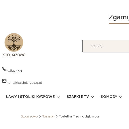
Zgarni
516275771
kontakt@stolarzowo.pl
ŁAWY I STOLIKI KAWOWE
SZAFKI RTV
KOMODY
Stolarzowo
Toaletki
Toaletka Trevino dąb wotan