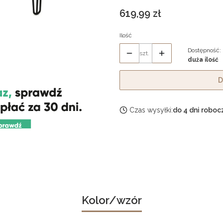
Cena
619,99 zł
Ilość
Dostępność:
szt.
duża ilość
D
Czas wysyłki:
do 4 dni roboc
Kolor/wzór