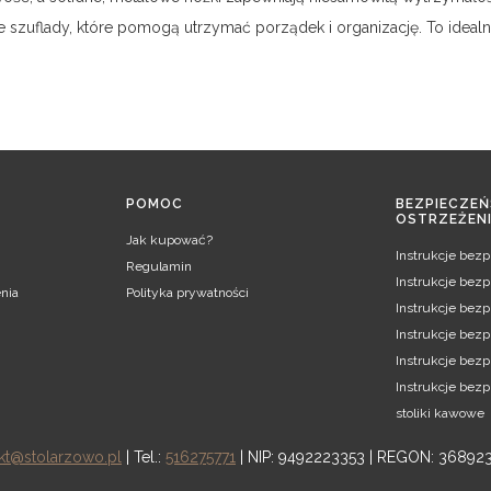
szuflady, które pomogą utrzymać porządek i organizację. To idealne
POMOC
BEZPIECZEŃ
OSTRZEŻEN
Jak kupować?
Instrukcje bez
Regulamin
Instrukcje bez
nia
Polityka prywatności
Instrukcje bezp
Instrukcje bezp
Instrukcje bez
Instrukcje bez
stoliki kawowe
kt@stolarzowo.pl
| Tel.:
516275771
| NIP: 9492223353 | REGON: 36892