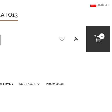
Polski
Zł
 LATO13
Produkty 
Koszyk
Ulubione
Zaloguj się
kaj
ITRYNY
KOLEKCJE
PROMOCJE