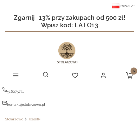
Polski
Zł
Zgarnij -13% przy zakupach od 500 zł!
Wpisz kod: LATO13
Produ
Otwórz wyszukiwarkę
Szukaj
Menu
Ulubione
Zaloguj się
Koszy
516275771
kontakt@stolarzowo.pl
Stolarzowo
Toaletki