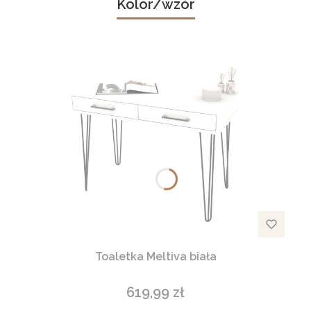
Kolor/wzór
Toaletka Meltiva biała
619,99 zł
Cena