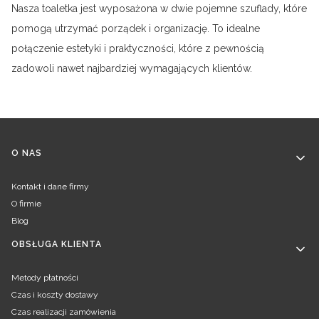
Nasza toaletka jest wyposażona w dwie pojemne szuflady, które
pomogą utrzymać porządek i organizację. To idealne
połączenie estetyki i praktyczności, które z pewnością
zadowoli nawet najbardziej wymagających klientów.
Linki w stopce
O NAS
Kontakt i dane firmy
O firmie
Blog
OBSŁUGA KLIENTA
Metody płatności
Czas i koszty dostawy
Czas realizacji zamówienia