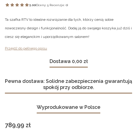
5.00
(Oceny: 5 Recenzje: 0)
Ta szafka RTV to idealne rozwiązanie dla tych, którzy cenią sobie
nowoczesny design i funkcjonalność. Dodaj ją do swojego koszyka już dziś i
ciesz się eleganckim i uporządkowanym salonem!
Przejdź do pełnego opisu
Dostawa 0,00 zł
Pewna dostawa: Solidne zabezpieczenia gwarantują
spokój przy odbiorze.
Wyprodukowane w Polsce
Cena
789,99 zł