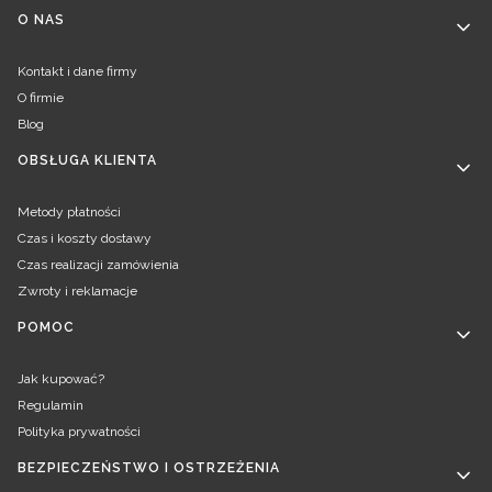
Linki w stopce
O NAS
Kontakt i dane firmy
O firmie
Blog
OBSŁUGA KLIENTA
Metody płatności
Czas i koszty dostawy
Czas realizacji zamówienia
Zwroty i reklamacje
POMOC
Jak kupować?
Regulamin
Polityka prywatności
BEZPIECZEŃSTWO I OSTRZEŻENIA