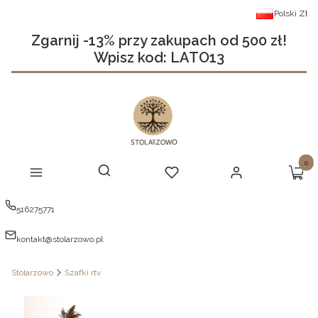
Polski
Zł
Zgarnij -13% przy zakupach od 500 zł!
Wpisz kod: LATO13
Produ
Otwórz wyszukiwarkę
Szukaj
Menu
Ulubione
Zaloguj się
Koszy
516275771
kontakt@stolarzowo.pl
Stolarzowo
Szafki rtv