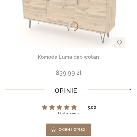
Komoda Luma dąb wotan
839,99 zł
Cena
OPINIE
5.00
Liczba ocen: 5
OCEŃ I OPISZ