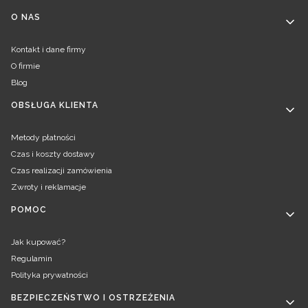
Linki w stopce
O NAS
Kontakt i dane firmy
O firmie
Blog
OBSŁUGA KLIENTA
Metody płatności
Czas i koszty dostawy
Czas realizacji zamówienia
Zwroty i reklamacje
POMOC
Jak kupować?
Regulamin
Polityka prywatności
BEZPIECZEŃSTWO I OSTRZEŻENIA