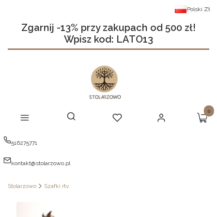
Polski
Zł
Zgarnij -13% przy zakupach od 500 zł!
Wpisz kod: LATO13
Produ
Otwórz wyszukiwarkę
Szukaj
Menu
Ulubione
Zaloguj się
Koszy
516275771
kontakt@stolarzowo.pl
Stolarzowo
Szafki rtv