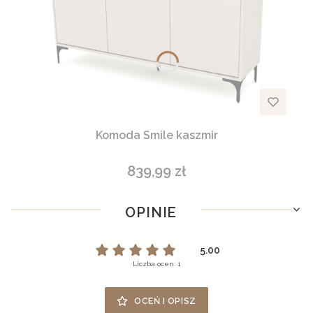
Komoda Smile kaszmir
839,99 zł
Cena
OPINIE
5.00
Liczba ocen: 1
OCEŃ I OPISZ