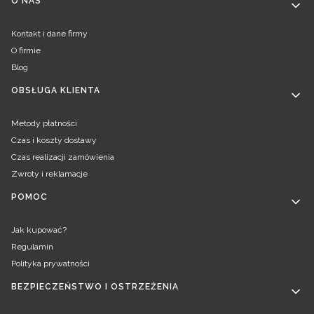
Linki w stopce
O NAS
Kontakt i dane firmy
O firmie
Blog
OBSŁUGA KLIENTA
Metody płatności
Czas i koszty dostawy
Czas realizacji zamówienia
Zwroty i reklamacje
POMOC
Jak kupować?
Regulamin
Polityka prywatności
BEZPIECZEŃSTWO I OSTRZEŻENIA