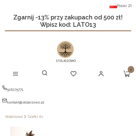
Polski
Zł
Zgarnij -13% przy zakupach od 500 zł!
Wpisz kod: LATO13
Produ
Otwórz wyszukiwarkę
Szukaj
Menu
Ulubione
Zaloguj się
Koszy
516275771
kontakt@stolarzowo.pl
Stolarzowo
Szafki rtv