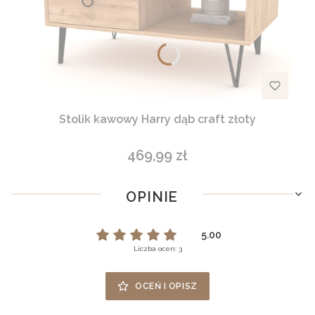
Stolik kawowy Harry dąb craft złoty
469,99 zł
Cena
OPINIE
5.00
Liczba ocen: 3
OCEŃ I OPISZ