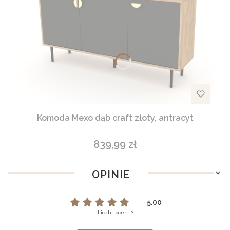
Komoda Mexo dąb craft złoty, antracyt
839,99 zł
Cena
OPINIE
5.00
Liczba ocen: 2