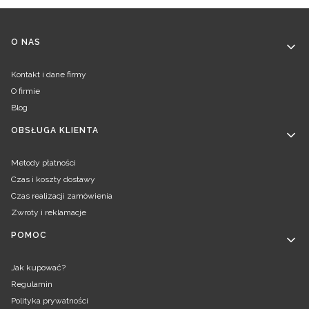
Linki w stopce
O NAS
Kontakt i dane firmy
O firmie
Blog
OBSŁUGA KLIENTA
Metody płatności
Czas i koszty dostawy
Czas realizacji zamówienia
Zwroty i reklamacje
POMOC
Jak kupować?
Regulamin
Polityka prywatności