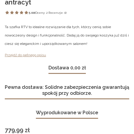
antracyt
5.00
(Oceny: 2 Recenzje: 0)
Ta szafka RTV to idealne rozwiązanie dla tych, którzy cenią sobie
nowoczesny design i funkcjonalność. Dodaj ją do swojego koszyka już dziś i
ciesz się eleganckim i uporządkowanym salonem!
Przejdź do pełnego opisu
Dostawa 0,00 zł
Pewna dostawa: Solidne zabezpieczenia gwarantują
spokój przy odbiorze.
Wyprodukowane w Polsce
Cena
779,99 zł