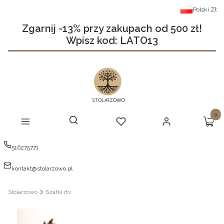
Polski
Zł
Zgarnij -13% przy zakupach od 500 zł!
Wpisz kod: LATO13
Produ
Otwórz wyszukiwarkę
Szukaj
Menu
Ulubione
Zaloguj się
Koszy
516275771
kontakt@stolarzowo.pl
Stolarzowo
Szafki rtv