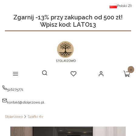
Polski
Zł
Zgarnij -13% przy zakupach od 500 zł!
Wpisz kod: LATO13
Produ
Otwórz wyszukiwarkę
Szukaj
Menu
Ulubione
Zaloguj się
Koszy
516275771
kontakt@stolarzowo.pl
Stolarzowo
Szafki rtv