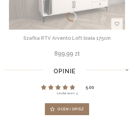
Szafka RTV Arvento Loft biała 175cm
899,99 zł
Cena
OPINIE
5.00
Liczba ocen: 3
OCEŃ I OPISZ