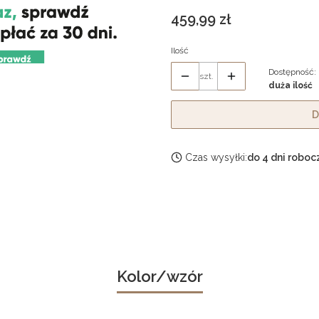
Cena
459,99 zł
Ilość
Dostępność:
szt.
duża ilość
D
Czas wysyłki:
do 4 dni roboc
Kolor/wzór