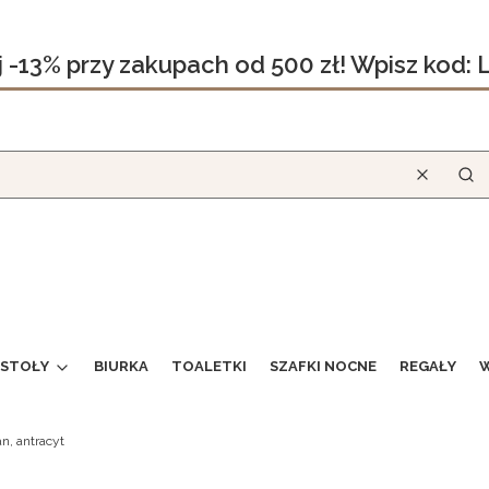
j -13% przy zakupach od 500 zł! Wpisz kod:
Wyczyść
Szu
STOŁY
BIURKA
TOALETKI
SZAFKI NOCNE
REGAŁY
W
n, antracyt