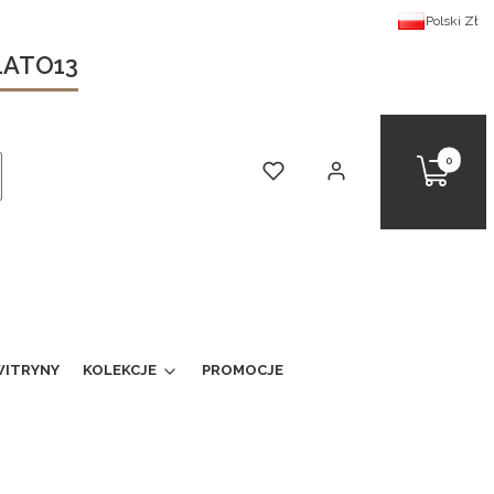
Polski
Zł
 LATO13
Produkty 
Koszyk
Ulubione
Zaloguj się
kaj
ITRYNY
KOLEKCJE
PROMOCJE