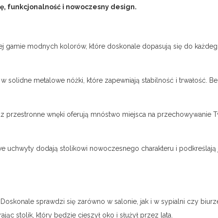
ję, funkcjonalność i nowoczesny design.
iej gamie modnych kolorów, które doskonale dopasują się do każdego 
t w solidne metalowe nóżki, które zapewniają stabilność i trwałość. 
az przestronne wnęki oferują mnóstwo miejsca na przechowywanie T
e uchwyty dodają stolikowi nowoczesnego charakteru i podkreślają j
i. Doskonale sprawdzi się zarówno w salonie, jak i w sypialni czy bi
ąc stolik, który będzie cieszył oko i służył przez lata.