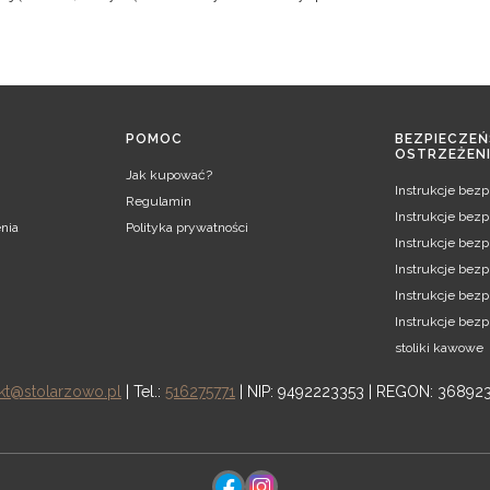
POMOC
BEZPIECZEŃ
OSTRZEŻEN
Jak kupować?
Instrukcje bez
Regulamin
Instrukcje bez
nia
Polityka prywatności
Instrukcje bezp
Instrukcje bezp
Instrukcje bez
Instrukcje bez
stoliki kawowe
kt@stolarzowo.pl
| Tel.:
516275771
| NIP: 9492223353 | REGON: 36892