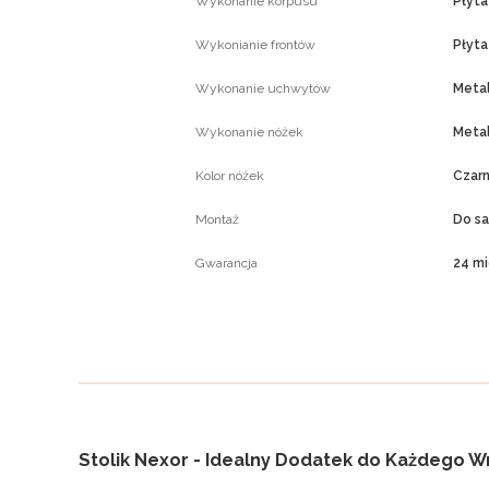
Wykonanie korpusu
Płyt
Wykonianie frontów
Płyt
Wykonanie uchwytów
Meta
Wykonanie nóżek
Meta
Kolor nóżek
Czar
Montaż
Do s
Gwarancja
24 mi
Stolik Nexor - Idealny Dodatek do Każdego W