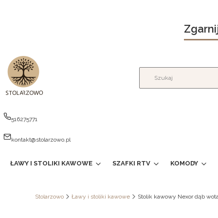
Zgarni
516275771
kontakt@stolarzowo.pl
ŁAWY I STOLIKI KAWOWE
SZAFKI RTV
KOMODY
Stolarzowo
Ławy i stoliki kawowe
Stolik kawowy Nexor dąb wota