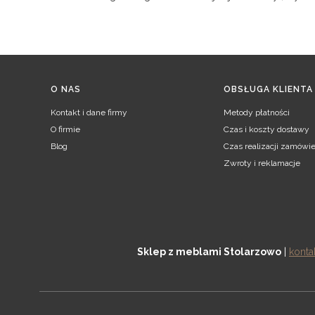
Linki w stopce
O NAS
OBSŁUGA KLIENTA
Kontakt i dane firmy
Metody płatności
O firmie
Czas i koszty dostawy
Blog
Czas realizacji zamówie
Zwroty i reklamacje
Sklep z meblami Stolarzowo
|
konta