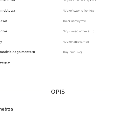
a meblowa
Wykończenie korpusu
a meblowa
Wykończenie frontów
lowe
Kolor uchwytów
lowe
Wysokość nóżek (cm)
ny
Wykonanie lameli
amodzielnego montażu
Kraj produkcji
esiące
OPIS
nętrza