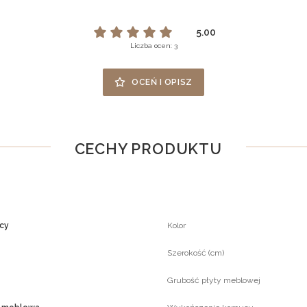
5.00
Liczba ocen: 3
OCEŃ I OPISZ
CECHY PRODUKTU
ący
Kolor
Szerokość (cm)
Grubość płyty meblowej