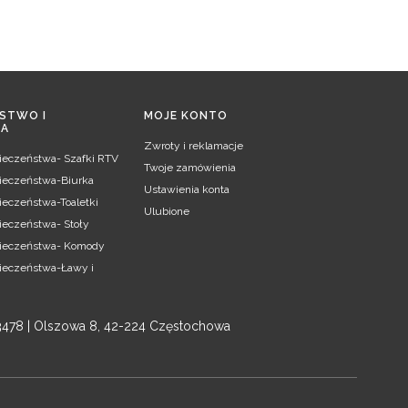
STWO I
MOJE KONTO
IA
Zwroty i reklamacje
pieczeństwa- Szafki RTV
Twoje zamówienia
pieczeństwa-Biurka
Ustawienia konta
ieczeństwa-Toaletki
Ulubione
ieczeństwa- Stoły
pieczeństwa- Komody
pieczeństwa-Ławy i
3478 | Olszowa 8, 42-224 Częstochowa