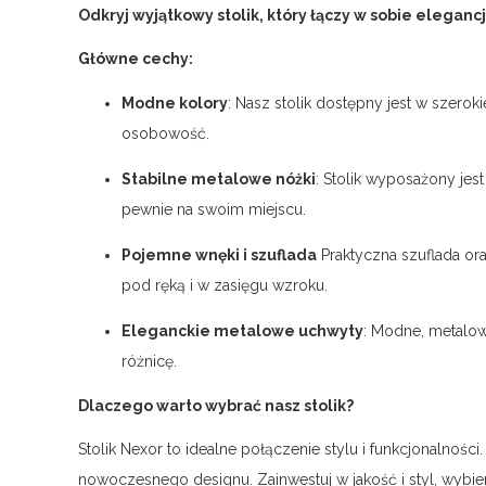
Odkryj wyjątkowy stolik, który łączy w sobie eleganc
Główne cechy:
Modne kolory
: Nasz stolik dostępny jest w szerok
osobowość.
Stabilne metalowe nóżki
: Stolik wyposażony jes
pewnie na swoim miejscu.
Pojemne wnęki i szuflada
Praktyczna szuflada or
pod ręką i w zasięgu wzroku.
Eleganckie metalowe uchwyty
: Modne, metalow
różnicę.
Dlaczego warto wybrać nasz stolik?
Stolik Nexor to idealne połączenie stylu i funkcjonalnośc
nowoczesnego designu. Zainwestuj w jakość i styl, wybieraj