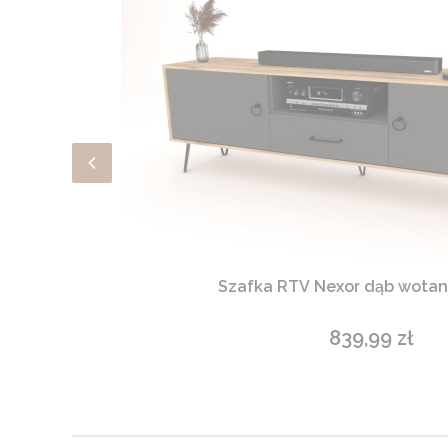
Szafka RTV Nexor dąb wotan,
839,99 zł
Cena