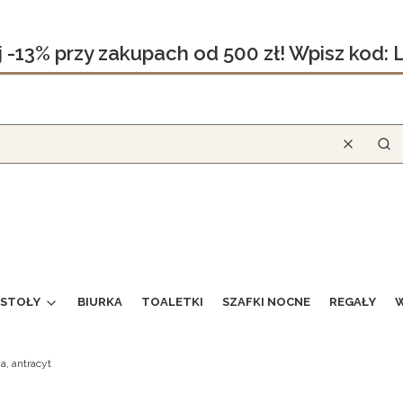
j -13% przy zakupach od 500 zł! Wpisz kod:
Wyczyść
Szu
STOŁY
BIURKA
TOALETKI
SZAFKI NOCNE
REGAŁY
W
a, antracyt