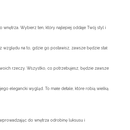
wnętrza. Wybierz ten, który najlepiej oddaje Twój styl i
Bez względu na to, gdzie go postawisz, zawsze będzie stał
woich rzeczy. Wszystko, co potrzebujesz, będzie zawsze
ego elegancki wygląd. To małe detale, które robią wielką
ze, wprowadzając do wnętrza odrobinę luksusu i