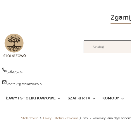
Zgarni
516275771
kontakt@stolarzowo.pl
ŁAWY I STOLIKI KAWOWE
SZAFKI RTV
KOMODY
Stolarzowo
Ławy i stoliki kawowe
Stolik kawowy Kira dąb sonom