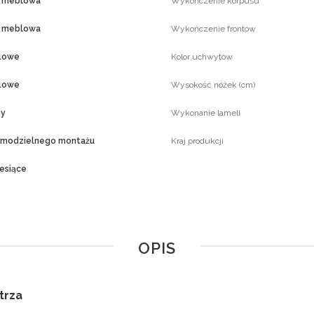
a meblowa
Wykończenie korpusu
a meblowa
Wykończenie frontów
lowe
Kolor uchwytów
lowe
Wysokość nóżek (cm)
ny
Wykonanie lameli
amodzielnego montażu
Kraj produkcji
esiące
OPIS
trza