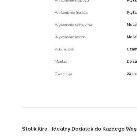
Wykonanie korpusu
Płyt
Wykonianie frontów
Płyt
Wykonanie uchwytów
Meta
Wykonanie nóżek
Meta
Kolor nóżek
Czar
Montaż
Do s
Gwarancja
24 mi
Stolik Kira - Idealny Dodatek do Każdego Wnę