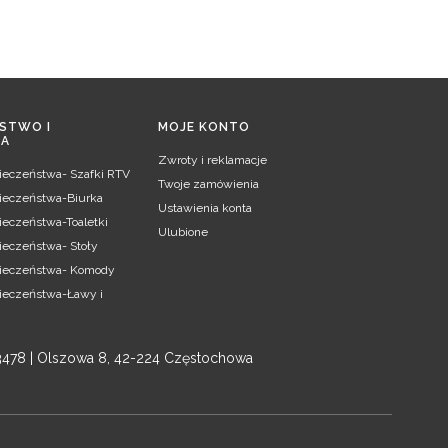
STWO I
MOJE KONTO
IA
Zwroty i reklamacje
pieczeństwa- Szafki RTV
Twoje zamówienia
pieczeństwa-Biurka
Ustawienia konta
ieczeństwa-Toaletki
Ulubione
ieczeństwa- Stoły
pieczeństwa- Komody
pieczeństwa-Ławy i
3478 | Olszowa 8, 42-224 Częstochowa