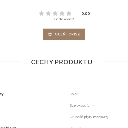
0.00
Liczba ocen: 0
OCEŃ I OPISZ
CECHY PRODUKTU
ący
Kolor
Szerokość (cm)
Grubość płyty meblowej