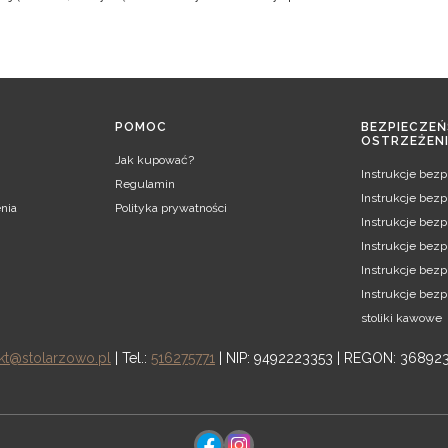
POMOC
BEZPIECZEŃ
OSTRZEŻEN
Jak kupować?
Instrukcje bez
Regulamin
Instrukcje bez
nia
Polityka prywatności
Instrukcje bezp
Instrukcje bezp
Instrukcje bez
Instrukcje bez
stoliki kawowe
kt@stolarzowo.pl
| Tel.:
516275771
| NIP: 9492223353 | REGON: 36892