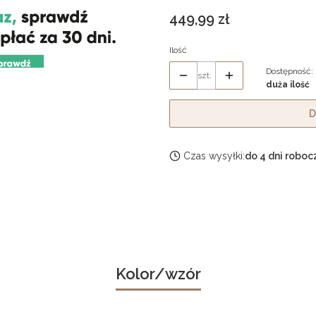
Cena
449,99 zł
Ilość
Dostępność:
szt.
duża ilość
D
Czas wysyłki:
do 4 dni roboc
Kolor/wzór