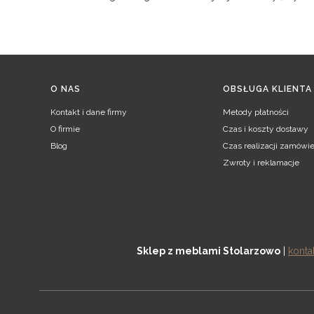
Linki w stopce
O NAS
OBSŁUGA KLIENTA
Kontakt i dane firmy
Metody płatności
O firmie
Czas i koszty dostawy
Blog
Czas realizacji zamówie
Zwroty i reklamacje
Sklep z meblami Stolarzowo
|
konta