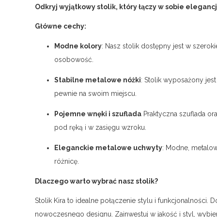
Odkryj wyjątkowy stolik, który łączy w sobie eleganc
Główne cechy:
Modne kolory
: Nasz stolik dostępny jest w szerok
osobowość.
Stabilne metalowe nóżki
: Stolik wyposażony jes
pewnie na swoim miejscu.
Pojemne wnęki i szuflada
Praktyczna szuflada or
pod ręką i w zasięgu wzroku.
Eleganckie metalowe uchwyty
: Modne, metalow
różnicę.
Dlaczego warto wybrać nasz stolik?
Stolik Kira to idealne połączenie stylu i funkcjonalności
nowoczesnego designu. Zainwestuj w jakość i styl, wybieraj