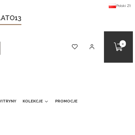
Polski
Zł
 LATO13
Produkty 
Koszyk
Ulubione
Zaloguj się
kaj
ITRYNY
KOLEKCJE
PROMOCJE