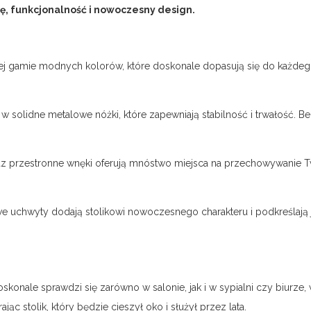
ję, funkcjonalność i nowoczesny design.
iej gamie modnych kolorów, które doskonale dopasują się do każdego 
t w solidne metalowe nóżki, które zapewniają stabilność i trwałość. 
az przestronne wnęki oferują mnóstwo miejsca na przechowywanie T
e uchwyty dodają stolikowi nowoczesnego charakteru i podkreślają j
. Doskonale sprawdzi się zarówno w salonie, jak i w sypialni czy biur
ąc stolik, który będzie cieszył oko i służył przez lata.