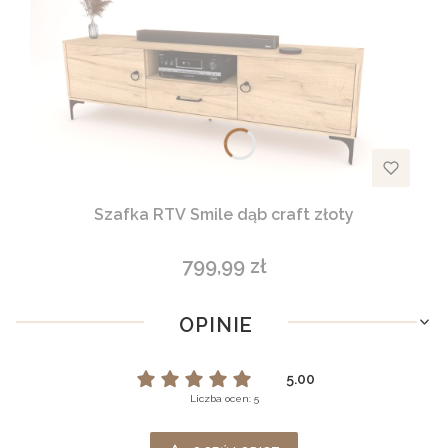
Szafka RTV Smile dąb craft złoty
799,99 zł
Cena
OPINIE
5.00
Liczba ocen: 5