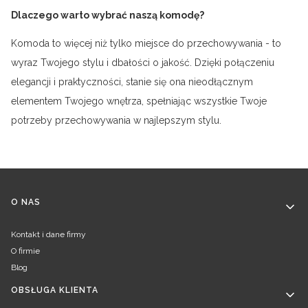
Dlaczego warto wybrać naszą komodę?
Komoda to więcej niż tylko miejsce do przechowywania - to
wyraz Twojego stylu i dbałości o jakość. Dzięki połączeniu
elegancji i praktyczności, stanie się ona nieodłącznym
elementem Twojego wnętrza, spełniając wszystkie Twoje
potrzeby przechowywania w najlepszym stylu.
Linki w stopce
O NAS
Kontakt i dane firmy
O firmie
Blog
OBSŁUGA KLIENTA