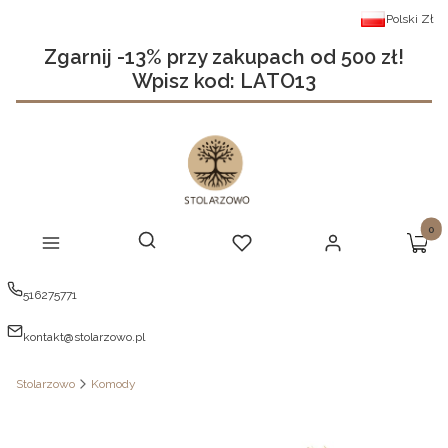
Polski
Zł
Zgarnij -13% przy zakupach od 500 zł!
Wpisz kod: LATO13
Produ
Otwórz wyszukiwarkę
Szukaj
Menu
Ulubione
Zaloguj się
Koszy
516275771
kontakt@stolarzowo.pl
Stolarzowo
Komody