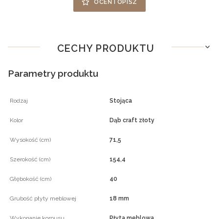
OCEŃ I OPISZ
CECHY PRODUKTU
Parametry produktu
Rodzaj
Stojąca
Kolor
Dąb craft złoty
Wysokość (cm)
71,5
Szerokość (cm)
154,4
Głębokość (cm)
40
Grubość płyty meblowej
18 mm
Wykonanie korpusu
Płyta meblowa