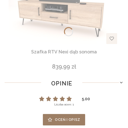
Szafka RTV Nexi dąb sonoma
839,99 zł
Cena
OPINIE
5.00
Liczba ocen: 1
OCEŃ I OPISZ