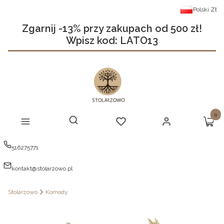
Polski
Zł
Zgarnij -13% przy zakupach od 500 zł!
Wpisz kod: LATO13
Produ
Otwórz wyszukiwarkę
Szukaj
Menu
Ulubione
Zaloguj się
Koszy
516275771
kontakt@stolarzowo.pl
Stolarzowo
Komody