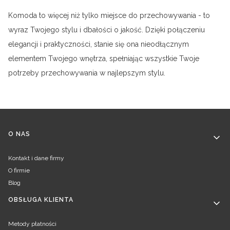
Komoda to więcej niż tylko miejsce do przechowywania - to
wyraz Twojego stylu i dbałości o jakość. Dzięki połączeniu
elegancji i praktyczności, stanie się ona nieodłącznym
elementem Twojego wnętrza, spełniając wszystkie Twoje
potrzeby przechowywania w najlepszym stylu.
Linki w stopce
O NAS
Kontakt i dane firmy
O firmie
Blog
OBSŁUGA KLIENTA
Metody płatności