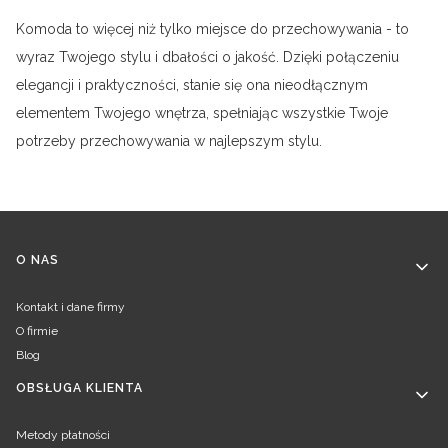
Komoda to więcej niż tylko miejsce do przechowywania - to
wyraz Twojego stylu i dbałości o jakość. Dzięki połączeniu
elegancji i praktyczności, stanie się ona nieodłącznym
elementem Twojego wnętrza, spełniając wszystkie Twoje
potrzeby przechowywania w najlepszym stylu.
Linki w stopce
O NAS
Kontakt i dane firmy
O firmie
Blog
OBSŁUGA KLIENTA
Metody płatności