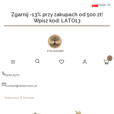
Polski
Zł
Zgarnij -13% przy zakupach od 500 zł!
Wpisz kod: LATO13
Produ
Otwórz wyszukiwarkę
Szukaj
Menu
Ulubione
Zaloguj się
Koszy
516275771
kontakt@stolarzowo.pl
Stolarzowo
Komody