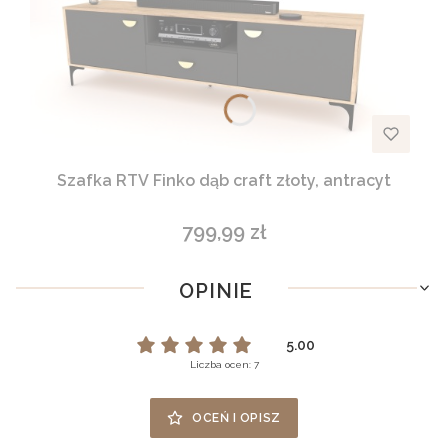
Szafka RTV Finko dąb craft złoty, antracyt
799,99 zł
Cena
OPINIE
5.00
Liczba ocen: 7
OCEŃ I OPISZ