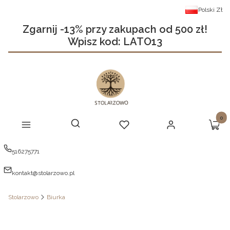
Polski
Zł
Zgarnij -13% przy zakupach od 500 zł!
Wpisz kod: LATO13
Produ
Otwórz wyszukiwarkę
Szukaj
Menu
Ulubione
Zaloguj się
Koszy
516275771
kontakt@stolarzowo.pl
Stolarzowo
Biurka