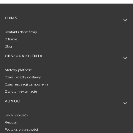
Linki w stopce
O NAS
Kontakt i dane firmy
O firmie
Blog
OBSŁUGA KLIENTA
Metody płatności
Czas i koszty dostawy
Czas realizacji zamówienia
Zwroty i reklamacje
POMOC
Jak kupować?
Regulamin
Polityka prywatności