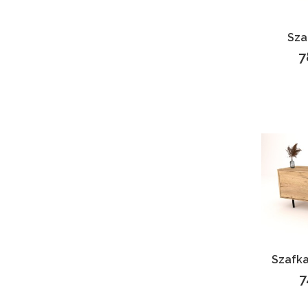
Sza
7
C
Szafka
7
C