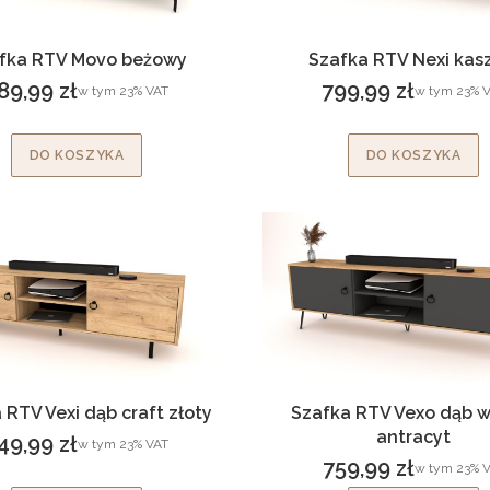
fka RTV Movo beżowy
Szafka RTV Nexi kas
89,99 zł
799,99 zł
w tym %s VAT
w tym %s VA
w tym
23%
VAT
w tym
23%
V
ena brutto
Cena brutto
DO KOSZYKA
DO KOSZYKA
 RTV Vexi dąb craft złoty
Szafka RTV Vexo dąb w
antracyt
49,99 zł
w tym %s VAT
w tym
23%
VAT
ena brutto
759,99 zł
w tym %s VA
w tym
23%
V
Cena brutto