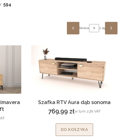
y:
594
Strona
z 25
POPRZEDNIE PRODUKTY
NASTĘPNE P
rimavera
Szafka RTV Aura dąb sonoma
ft
769,99 zł
w tym %s VAT
w tym
23%
VAT
Cena brutto
AT
AT
DO KOSZYKA