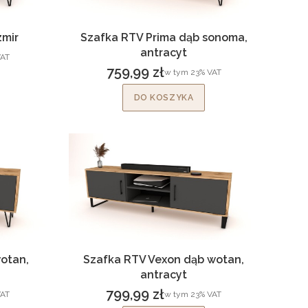
zmir
Szafka RTV Prima dąb sonoma,
antracyt
T
AT
759,99 zł
w tym %s VAT
w tym
23%
VAT
Cena brutto
DO KOSZYKA
otan,
Szafka RTV Vexon dąb wotan,
antracyt
799,99 zł
T
w tym %s VAT
AT
w tym
23%
VAT
Cena brutto