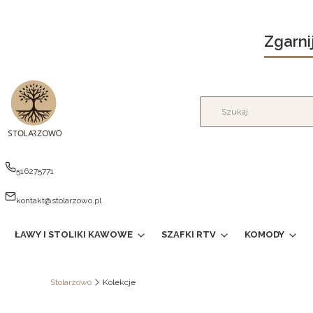
Zgarni
516275771
kontakt@stolarzowo.pl
ŁAWY I STOLIKI KAWOWE
SZAFKI RTV
KOMODY
Stolarzowo
Kolekcje