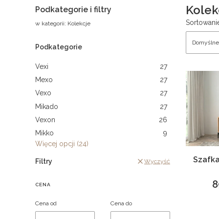
Kolek
Podkategorie i filtry
Lista 
Sortowani
w kategorii: Kolekcje
Domyślne
Podkategorie
Vexi
27
Mexo
27
Vexo
27
Mikado
27
Vexon
26
Mikko
9
Więcej opcji (24)
Szafka
Filtry
Wyczyść
8
CENA
C
Cena od
Cena do