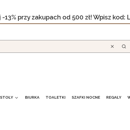
j -13% przy zakupach od 500 zł! Wpisz kod:
Wyczyść
Szu
STOŁY
BIURKA
TOALETKI
SZAFKI NOCNE
REGAŁY
W