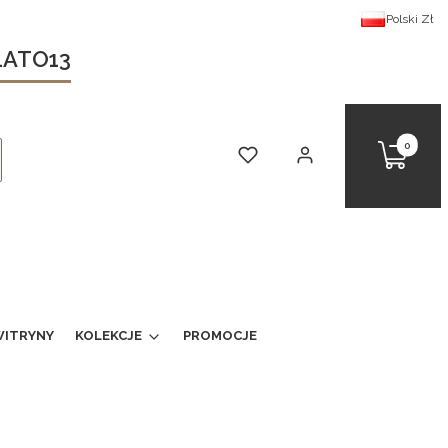
Polski
Zł
 LATO13
Produkty 
Koszyk
Ulubione
Zaloguj się
kaj
ITRYNY
KOLEKCJE
PROMOCJE