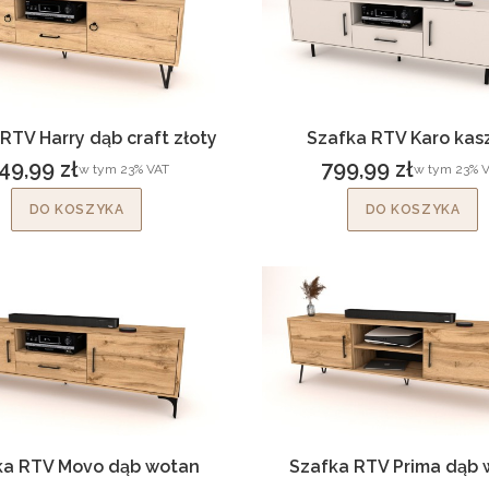
RTV Harry dąb craft złoty
Szafka RTV Karo kas
49,99 zł
799,99 zł
w tym %s VAT
w tym %s VA
w tym
23%
VAT
w tym
23%
V
ena brutto
Cena brutto
DO KOSZYKA
DO KOSZYKA
ka RTV Movo dąb wotan
Szafka RTV Prima dąb 