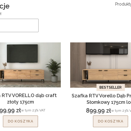
cje
Produkt
produktów
e:
BESTSELLER
 RTV VORELLO dąb craft
Szafka RTV Vorello Dąb P
złoty 175cm
Słomkowy 175cm lo
99,99 zł
899,99 zł
w tym %s VAT
w tym
23%
VAT
w tym %s V
w tym
23%
V
ena brutto
Cena brutto
DO KOSZYKA
DO KOSZYKA