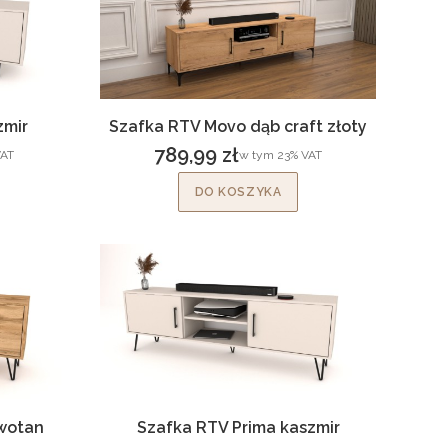
zmir
Szafka RTV Movo dąb craft złoty
789,99 zł
T
w tym %s VAT
AT
w tym
23%
VAT
Cena brutto
DO KOSZYKA
wotan
Szafka RTV Prima kaszmir