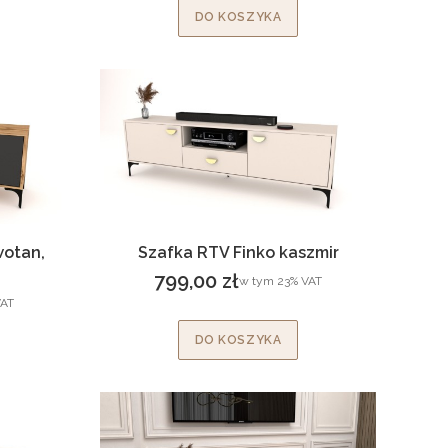
DO KOSZYKA
wotan,
Szafka RTV Finko kaszmir
799,00 zł
w tym %s VAT
w tym
23%
VAT
Cena brutto
T
AT
DO KOSZYKA