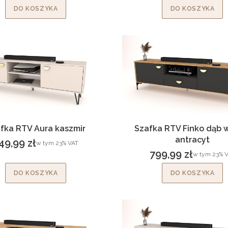
DO KOSZYKA
DO KOSZYKA
fka RTV Aura kaszmir
Szafka RTV Finko dąb 
antracyt
49,99 zł
w tym %s VAT
w tym
23%
VAT
ena brutto
799,99 zł
w tym %s VA
w tym
23%
V
Cena brutto
DO KOSZYKA
DO KOSZYKA