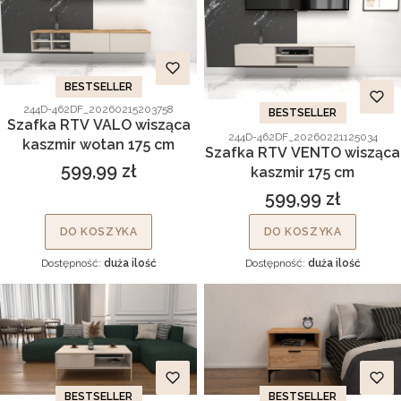
BESTSELLER
Kod produktu
244D-462DF_20260215203758
BESTSELLER
Szafka RTV VALO wisząca
Kod produktu
244D-462DF_20260221125034
kaszmir wotan 175 cm
Szafka RTV VENTO wisząca
599,99 zł
kaszmir 175 cm
Cena
599,99 zł
Cena
DO KOSZYKA
DO KOSZYKA
Dostępność:
duża ilość
Dostępność:
duża ilość
BESTSELLER
BESTSELLER