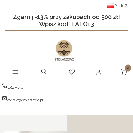
Polski
Zł
Zgarnij -13% przy zakupach od 500 zł!
Wpisz kod: LATO13
Produ
Otwórz wyszukiwarkę
Szukaj
Menu
Ulubione
Zaloguj się
Koszy
516275771
kontakt@stolarzowo.pl