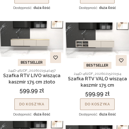
Dostępność:
duża ilość
Dostępność:
duża ilość
BESTSELLER
BESTSELLER
Kod produktu
244D-462DF_20260215140457
Kod produktu
244D-462DF_20260215201514
Szafka RTV LIVO wisząca
Szafka RTV VALO wisząca
kaszmir 175 cm złoto
kaszmir 175 cm
599,99 zł
Cena
599,99 zł
Cena
DO KOSZYKA
DO KOSZYKA
Dostępność:
duża ilość
Dostępność:
duża ilość