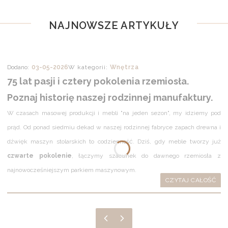
NAJNOWSZE ARTYKUŁY
03-05-2026
Wnętrza
75 lat pasji i cztery pokolenia rzemiosła.
Poznaj historię naszej rodzinnej manufaktury.
W czasach masowej produkcji i mebli "na jeden sezon", my idziemy pod
prąd. Od ponad siedmiu dekad w naszej rodzinnej fabryce zapach drewna i
dźwięk maszyn stolarskich to codzienność. Dziś, gdy meble tworzy już
czwarte pokolenie
, łączymy szacunek do dawnego rzemiosła z
najnowocześniejszym parkiem maszynowym.
CZYTAJ CAŁOŚĆ