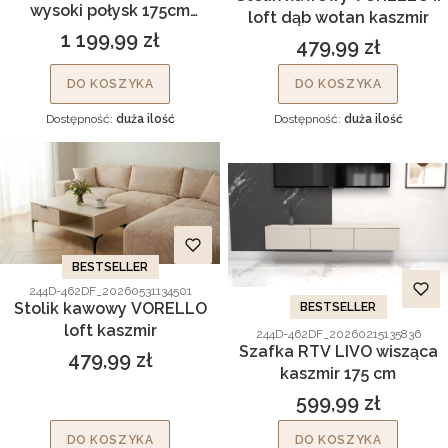
wysoki połysk 175cm
loft dąb wotan kaszmir
Glamour złoto
1 199,99 zł
479,99 zł
Cena
Cena
DO KOSZYKA
DO KOSZYKA
Dostępność:
duża ilość
Dostępność:
duża ilość
BESTSELLER
Kod produktu
244D-462DF_20260531134501
Stolik kawowy VORELLO
BESTSELLER
loft kaszmir
Kod produktu
244D-462DF_20260215135836
Szafka RTV LIVO wisząca
479,99 zł
Cena
kaszmir 175 cm
599,99 zł
Cena
DO KOSZYKA
DO KOSZYKA