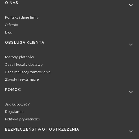
Linki w stopce
O NAS
Kontakt i dane firmy
O firmie
Blog
OBSŁUGA KLIENTA
Metody płatności
Czas i koszty dostawy
Czas realizacji zamówienia
Zwroty i reklamacje
POMOC
Jak kupować?
Regulamin
Polityka prywatności
BEZPIECZEŃSTWO I OSTRZEŻENIA