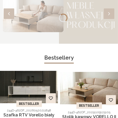
Bestsellery
BESTSELLER
BESTSELLER
Kod produktu
244D-462DF_20260520211848
Kod produktu
244D-462DF_20251109125105
Szafka RTV Vorello biały
Stolik kawowy VORELLO II