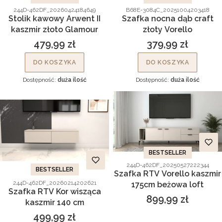
Kod produktu
Kod produktu
244D-462DF_20260424184649
B68E-3084C_20251004203418
Stolik kawowy Arwent II
Szafka nocna dąb craft
kaszmir złoto Glamour
złoty Vorello
479,99 zł
379,99 zł
Cena
Cena
DO KOSZYKA
DO KOSZYKA
Dostępność:
duża ilość
Dostępność:
duża ilość
BESTSELLER
Kod produktu
244D-462DF_20250527222344
BESTSELLER
Szafka RTV Vorello kaszmir
Kod produktu
244D-462DF_20260214202621
175cm beżowa loft
Szafka RTV Kor wisząca
899,99 zł
Cena
kaszmir 140 cm
499,99 zł
Cena